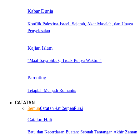
Kabar Dunia
Konflik Palestina-Israel: Sejarah, Akar Masalah, dan Upaya
Penyelesaian
Kajian Islam
“Maaf Saya Sibuk, Tidak Punya Waktu..”
Parenting
Tetaplah Menjadi Romantis
CATATAN
Semua
Catatan Hati
Cerpen
Puisi
Catatan Hati
Batu dan Kecerdasan Buatan: Sebuah Tantangan Akhir Zaman