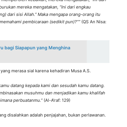
keburukan mereka mengatakan, “Ini dari engkau
) dari sisi Allah.” Maka mengapa orang-orang itu
 memahami pembicaraan (sedikit pun)?””
(QS An Nisa:
ru bagi Siapapun yang Menghina
l yang merasa sial karena kehadiran Musa A.S.
m kamu datang kepada kami dan sesudah kamu datang.
binasakan musuhmu dan menjadikan kamu khalifah
gaimana perbuatanmu.”
(Al-A’raf: 129)
yang disalahkan adalah penjajahan, bukan perlawanan.