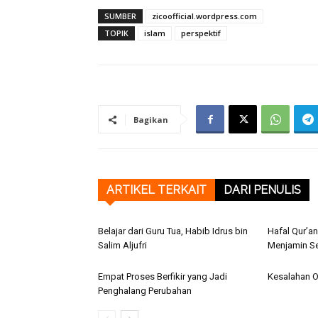
SUMBER
zicoofficial.wordpress.com
TOPIK
islam
perspektif
Bagikan
ARTIKEL TERKAIT
DARI PENULIS
Belajar dari Guru Tua, Habib Idrus bin
Hafal Qur’a
Salim Aljufri
Menjamin S
Empat Proses Berfikir yang Jadi
Kesalahan O
Penghalang Perubahan