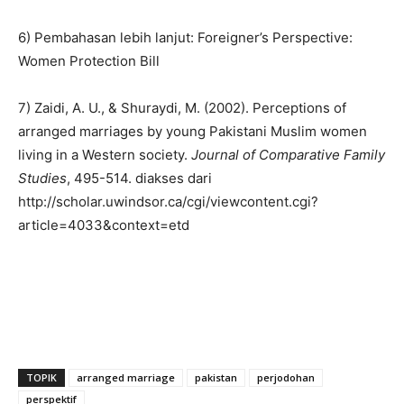
6) Pembahasan lebih lanjut: Foreigner’s Perspective:
Women Protection Bill
7) Zaidi, A. U., & Shuraydi, M. (2002). Perceptions of
arranged marriages by young Pakistani Muslim women
living in a Western society.
Journal of Comparative Family
Studies
, 495-514. diakses dari
http://scholar.uwindsor.ca/cgi/viewcontent.cgi?
article=4033&context=etd
TOPIK
arranged marriage
pakistan
perjodohan
perspektif