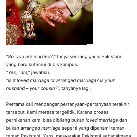
“So, you are married?,”
tanya seorang gadis Pakistani
yang baru kutemui di bis kampus.
“Yes, I am,”
jawabku.
“Is it loved marriage or arranged marriage? Is your
husband – your cousin?”,
tanyanya lagi.
Pertama kali mendengar pertanyaan-pertanyaan terakhir
tersebut, kami merasa tergelitik. Karena proses
pernikahan kami bisa dibilang bukan
loved marriage
dan
bukan
arranged marriage
seperti yang dipahami teman-
teman Pakistani. Yups, masyarakat Pakistani sebagaimana