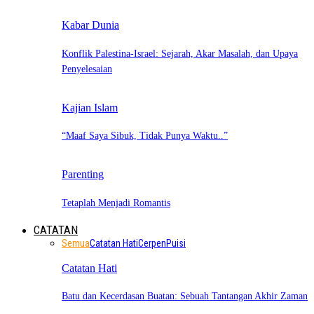
Kabar Dunia
Konflik Palestina-Israel: Sejarah, Akar Masalah, dan Upaya
Penyelesaian
Kajian Islam
“Maaf Saya Sibuk, Tidak Punya Waktu..”
Parenting
Tetaplah Menjadi Romantis
CATATAN
Semua
Catatan Hati
Cerpen
Puisi
Catatan Hati
Batu dan Kecerdasan Buatan: Sebuah Tantangan Akhir Zaman