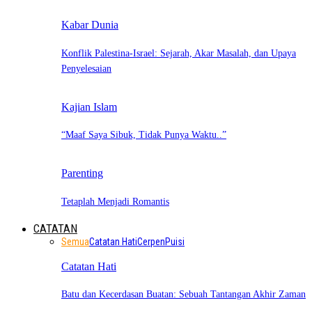
Kabar Dunia
Konflik Palestina-Israel: Sejarah, Akar Masalah, dan Upaya
Penyelesaian
Kajian Islam
“Maaf Saya Sibuk, Tidak Punya Waktu..”
Parenting
Tetaplah Menjadi Romantis
CATATAN
Semua
Catatan Hati
Cerpen
Puisi
Catatan Hati
Batu dan Kecerdasan Buatan: Sebuah Tantangan Akhir Zaman