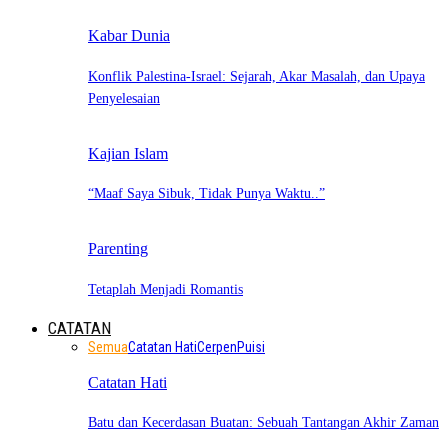
Kabar Dunia
Konflik Palestina-Israel: Sejarah, Akar Masalah, dan Upaya
Penyelesaian
Kajian Islam
“Maaf Saya Sibuk, Tidak Punya Waktu..”
Parenting
Tetaplah Menjadi Romantis
CATATAN
Semua
Catatan Hati
Cerpen
Puisi
Catatan Hati
Batu dan Kecerdasan Buatan: Sebuah Tantangan Akhir Zaman