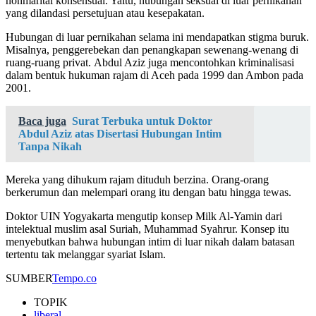
nonmarital konsensual. Yaitu, hubungan seksual di luar pernikahan
yang dilandasi persetujuan atau kesepakatan.
Hubungan di luar pernikahan selama ini mendapatkan stigma buruk.
Misalnya, penggerebekan dan penangkapan sewenang-wenang di
ruang-ruang privat. Abdul Aziz juga mencontohkan kriminalisasi
dalam bentuk hukuman rajam di Aceh pada 1999 dan Ambon pada
2001.
Baca juga
Surat Terbuka untuk Doktor
Abdul Aziz atas Disertasi Hubungan Intim
Tanpa Nikah
Mereka yang dihukum rajam dituduh berzina. Orang-orang
berkerumun dan melempari orang itu dengan batu hingga tewas.
Doktor UIN Yogyakarta mengutip konsep Milk Al-Yamin dari
intelektual muslim asal Suriah, Muhammad Syahrur. Konsep itu
menyebutkan bahwa hubungan intim di luar nikah dalam batasan
tertentu tak melanggar syariat Islam.
SUMBER
Tempo.co
TOPIK
liberal