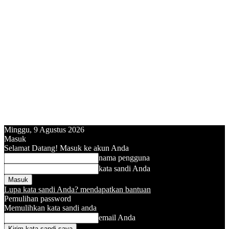
Minggu, 9 Agustus 2026
Masuk
Selamat Datang! Masuk ke akun Anda
nama pengguna
kata sandi Anda
Lupa kata sandi Anda? mendapatkan bantuan
Pemulihan password
Memulihkan kata sandi anda
email Anda