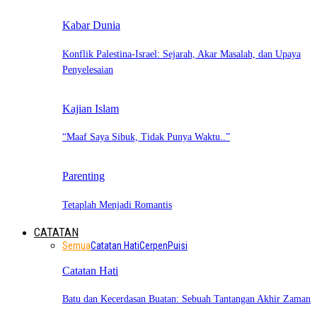
Kabar Dunia
Konflik Palestina-Israel: Sejarah, Akar Masalah, dan Upaya
Penyelesaian
Kajian Islam
“Maaf Saya Sibuk, Tidak Punya Waktu..”
Parenting
Tetaplah Menjadi Romantis
CATATAN
Semua
Catatan Hati
Cerpen
Puisi
Catatan Hati
Batu dan Kecerdasan Buatan: Sebuah Tantangan Akhir Zaman