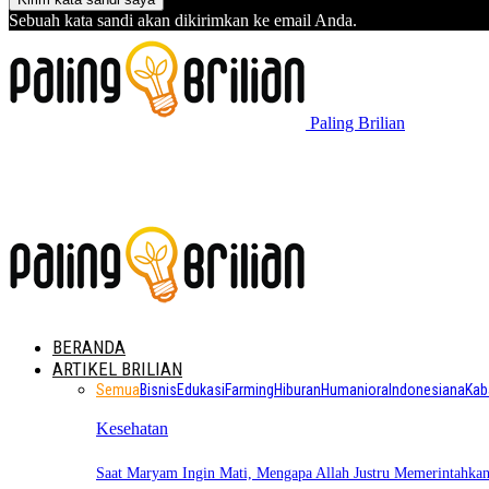
Sebuah kata sandi akan dikirimkan ke email Anda.
Paling Brilian
BERANDA
ARTIKEL BRILIAN
Semua
Bisnis
Edukasi
Farming
Hiburan
Humaniora
Indonesiana
Kab
Kesehatan
Saat Maryam Ingin Mati, Mengapa Allah Justru Memerintahk