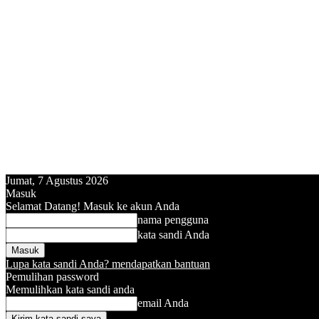
Jumat, 7 Agustus 2026
Masuk
Selamat Datang! Masuk ke akun Anda
nama pengguna
kata sandi Anda
Lupa kata sandi Anda? mendapatkan bantuan
Pemulihan password
Memulihkan kata sandi anda
email Anda