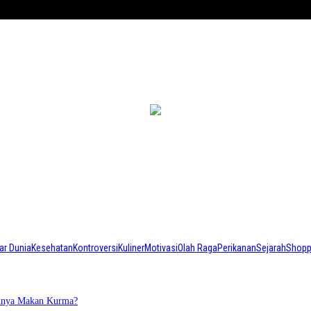
ar Dunia
Kesehatan
Kontroversi
Kuliner
Motivasi
Olah Raga
Perikanan
Sejarah
Shopp
annya Makan Kurma?