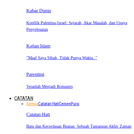
Kabar Dunia
Konflik Palestina-Israel: Sejarah, Akar Masalah, dan Upaya
Penyelesaian
Kajian Islam
“Maaf Saya Sibuk, Tidak Punya Waktu..”
Parenting
Tetaplah Menjadi Romantis
CATATAN
Semua
Catatan Hati
Cerpen
Puisi
Catatan Hati
Batu dan Kecerdasan Buatan: Sebuah Tantangan Akhir Zaman