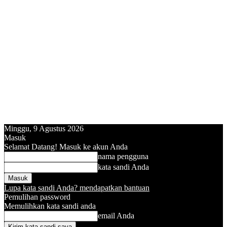
Minggu, 9 Agustus 2026
Masuk
Selamat Datang! Masuk ke akun Anda
nama pengguna
kata sandi Anda
Lupa kata sandi Anda? mendapatkan bantuan
Pemulihan password
Memulihkan kata sandi anda
email Anda