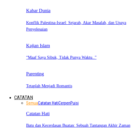
Kabar Dunia
Konflik Palestina-Israel: Sejarah, Akar Masalah, dan Upaya
Penyelesaian
Kajian Islam
“Maaf Saya Sibuk, Tidak Punya Waktu..”
Parenting
Tetaplah Menjadi Romantis
CATATAN
Semua
Catatan Hati
Cerpen
Puisi
Catatan Hati
Batu dan Kecerdasan Buatan: Sebuah Tantangan Akhir Zaman