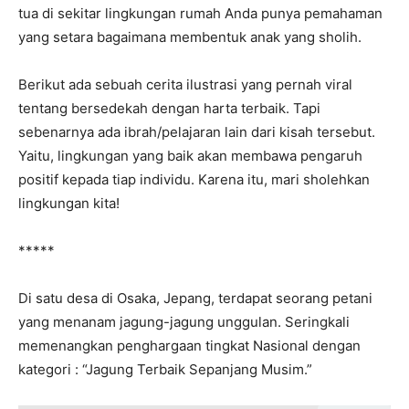
tua di sekitar lingkungan rumah Anda punya pemahaman
yang setara bagaimana membentuk anak yang sholih.
Berikut ada sebuah cerita ilustrasi yang pernah viral
tentang bersedekah dengan harta terbaik. Tapi
sebenarnya ada ibrah/pelajaran lain dari kisah tersebut.
Yaitu, lingkungan yang baik akan membawa pengaruh
positif kepada tiap individu. Karena itu, mari sholehkan
lingkungan kita!
*****
Di satu desa di Osaka, Jepang, terdapat seorang petani
yang menanam jagung-jagung unggulan. Seringkali
memenangkan penghargaan tingkat Nasional dengan
kategori : “Jagung Terbaik Sepanjang Musim.”