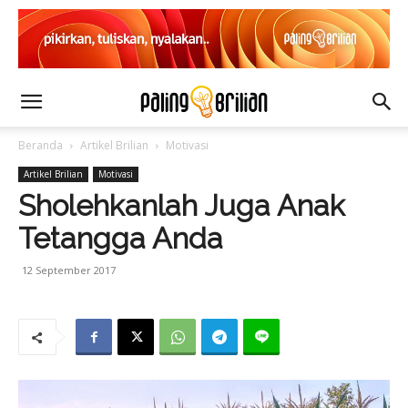
Beranda
Artikel Brilian
Motivasi
Artikel Brilian
Motivasi
Sholehkanlah Juga Anak
Tetangga Anda
12 September 2017