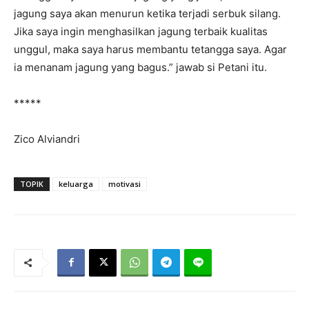
jagung saya akan menurun ketika terjadi serbuk silang.
Jika saya ingin menghasilkan jagung terbaik kualitas
unggul, maka saya harus membantu tetangga saya. Agar
ia menanam jagung yang bagus.” jawab si Petani itu.
*****
Zico Alviandri
TOPIK
keluarga
motivasi