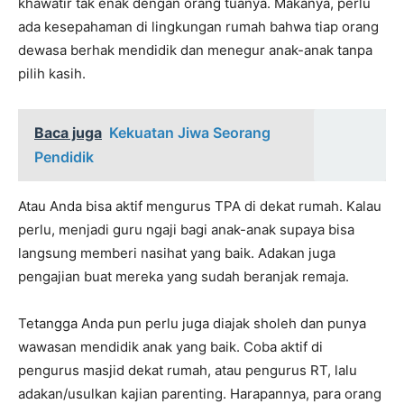
khawatir tak enak dengan orang tuanya. Makanya, perlu
ada kesepahaman di lingkungan rumah bahwa tiap orang
dewasa berhak mendidik dan menegur anak-anak tanpa
pilih kasih.
Baca juga
Kekuatan Jiwa Seorang
Pendidik
Atau Anda bisa aktif mengurus TPA di dekat rumah. Kalau
perlu, menjadi guru ngaji bagi anak-anak supaya bisa
langsung memberi nasihat yang baik. Adakan juga
pengajian buat mereka yang sudah beranjak remaja.
Tetangga Anda pun perlu juga diajak sholeh dan punya
wawasan mendidik anak yang baik. Coba aktif di
pengurus masjid dekat rumah, atau pengurus RT, lalu
adakan/usulkan kajian parenting. Harapannya, para orang