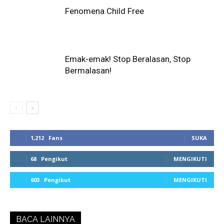
Fenomena Child Free
Emak-emak! Stop Beralasan, Stop
Bermalasan!
1,212
Fans
SUKA
68
Pengikut
MENGIKUTI
603
Pengikut
MENGIKUTI
BACA LAINNYA