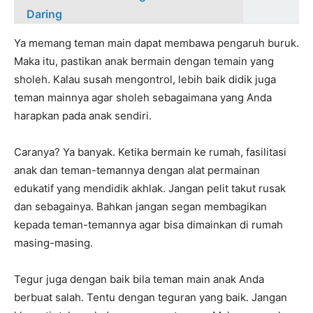
Daring
Ya memang teman main dapat membawa pengaruh buruk.
Maka itu, pastikan anak bermain dengan temain yang
sholeh. Kalau susah mengontrol, lebih baik didik juga
teman mainnya agar sholeh sebagaimana yang Anda
harapkan pada anak sendiri.
Caranya? Ya banyak. Ketika bermain ke rumah, fasilitasi
anak dan teman-temannya dengan alat permainan
edukatif yang mendidik akhlak. Jangan pelit takut rusak
dan sebagainya. Bahkan jangan segan membagikan
kepada teman-temannya agar bisa dimainkan di rumah
masing-masing.
Tegur juga dengan baik bila teman main anak Anda
berbuat salah. Tentu dengan teguran yang baik. Jangan