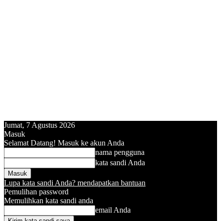
Jumat, 7 Agustus 2026
Masuk
Selamat Datang! Masuk ke akun Anda
nama pengguna
kata sandi Anda
Lupa kata sandi Anda? mendapatkan bantuan
Pemulihan password
Memulihkan kata sandi anda
email Anda