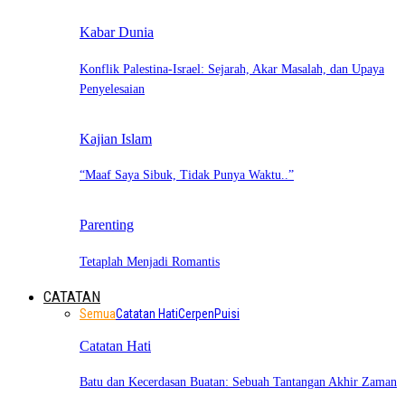
Kabar Dunia
Konflik Palestina-Israel: Sejarah, Akar Masalah, dan Upaya
Penyelesaian
Kajian Islam
“Maaf Saya Sibuk, Tidak Punya Waktu..”
Parenting
Tetaplah Menjadi Romantis
CATATAN
Semua
Catatan Hati
Cerpen
Puisi
Catatan Hati
Batu dan Kecerdasan Buatan: Sebuah Tantangan Akhir Zaman