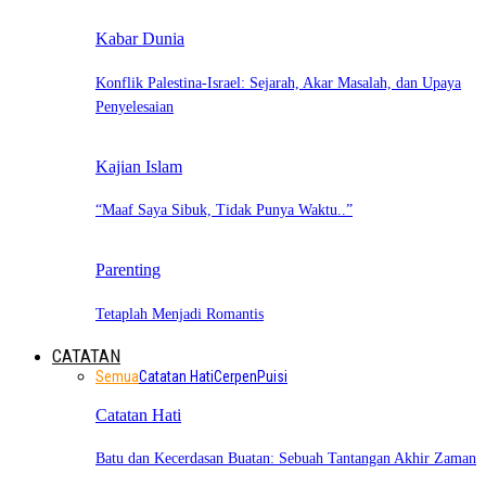
Kabar Dunia
Konflik Palestina-Israel: Sejarah, Akar Masalah, dan Upaya
Penyelesaian
Kajian Islam
“Maaf Saya Sibuk, Tidak Punya Waktu..”
Parenting
Tetaplah Menjadi Romantis
CATATAN
Semua
Catatan Hati
Cerpen
Puisi
Catatan Hati
Batu dan Kecerdasan Buatan: Sebuah Tantangan Akhir Zaman