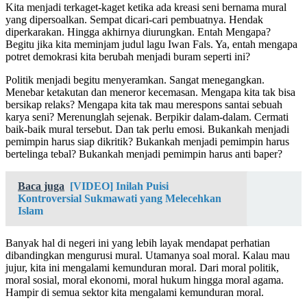
Kita menjadi terkaget-kaget ketika ada kreasi seni bernama mural
yang dipersoalkan. Sempat dicari-cari pembuatnya. Hendak
diperkarakan. Hingga akhirnya diurungkan. Entah Mengapa?
Begitu jika kita meminjam judul lagu Iwan Fals. Ya, entah mengapa
potret demokrasi kita berubah menjadi buram seperti ini?
Politik menjadi begitu menyeramkan. Sangat menegangkan.
Menebar ketakutan dan meneror kecemasan. Mengapa kita tak bisa
bersikap relaks? Mengapa kita tak mau merespons santai sebuah
karya seni? Merenunglah sejenak. Berpikir dalam-dalam. Cermati
baik-baik mural tersebut. Dan tak perlu emosi. Bukankah menjadi
pemimpin harus siap dikritik? Bukankah menjadi pemimpin harus
bertelinga tebal? Bukankah menjadi pemimpin harus anti baper?
Baca juga
[VIDEO] Inilah Puisi
Kontroversial Sukmawati yang Melecehkan
Islam
Banyak hal di negeri ini yang lebih layak mendapat perhatian
dibandingkan mengurusi mural. Utamanya soal moral. Kalau mau
jujur, kita ini mengalami kemunduran moral. Dari moral politik,
moral sosial, moral ekonomi, moral hukum hingga moral agama.
Hampir di semua sektor kita mengalami kemunduran moral.