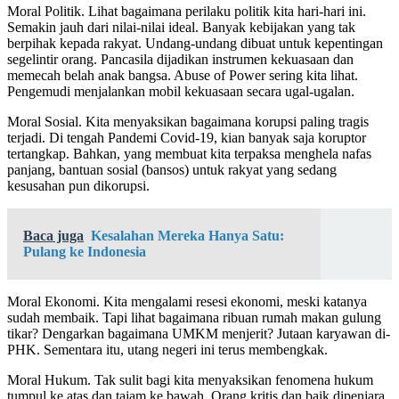
Moral Politik. Lihat bagaimana perilaku politik kita hari-hari ini.
Semakin jauh dari nilai-nilai ideal. Banyak kebijakan yang tak
berpihak kepada rakyat. Undang-undang dibuat untuk kepentingan
segelintir orang. Pancasila dijadikan instrumen kekuasaan dan
memecah belah anak bangsa. Abuse of Power sering kita lihat.
Pengemudi menjalankan mobil kekuasaan secara ugal-ugalan.
Moral Sosial. Kita menyaksikan bagaimana korupsi paling tragis
terjadi. Di tengah Pandemi Covid-19, kian banyak saja koruptor
tertangkap. Bahkan, yang membuat kita terpaksa menghela nafas
panjang, bantuan sosial (bansos) untuk rakyat yang sedang
kesusahan pun dikorupsi.
Baca juga
Kesalahan Mereka Hanya Satu:
Pulang ke Indonesia
Moral Ekonomi. Kita mengalami resesi ekonomi, meski katanya
sudah membaik. Tapi lihat bagaimana ribuan rumah makan gulung
tikar? Dengarkan bagaimana UMKM menjerit? Jutaan karyawan di-
PHK. Sementara itu, utang negeri ini terus membengkak.
Moral Hukum. Tak sulit bagi kita menyaksikan fenomena hukum
tumpul ke atas dan tajam ke bawah. Orang kritis dan baik dipenjara.