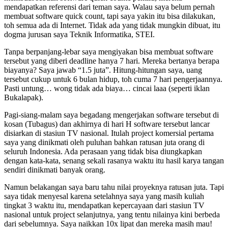
mendapatkan referensi dari teman saya. Walau saya belum pernah
membuat software quick count, tapi saya yakin itu bisa dilakukan,
toh semua ada di Internet. Tidak ada yang tidak mungkin dibuat, itu
dogma jurusan saya Teknik Informatika, STEI.
Tanpa berpanjang-lebar saya mengiyakan bisa membuat software
tersebut yang diberi deadline hanya 7 hari. Mereka bertanya berapa
biayanya? Saya jawab “1.5 juta”. Hitung-hitungan saya, uang
tersebut cukup untuk 6 bulan hidup, toh cuma 7 hari pengerjaannya.
Pasti untung… wong tidak ada biaya… cincai laaa (seperti iklan
Bukalapak).
Pagi-siang-malam saya begadang mengerjakan software tersebut di
kosan (Tubagus) dan akhirnya di hari H software tersebut lancar
disiarkan di stasiun TV nasional. Itulah project komersial pertama
saya yang dinikmati oleh puluhan bahkan ratusan juta orang di
seluruh Indonesia. Ada perasaan yang tidak bisa diungkapkan
dengan kata-kata, senang sekali rasanya waktu itu hasil karya tangan
sendiri dinikmati banyak orang.
Namun belakangan saya baru tahu nilai proyeknya ratusan juta. Tapi
saya tidak menyesal karena setelahnya saya yang masih kuliah
tingkat 3 waktu itu, mendapatkan kepercayaan dari stasiun TV
nasional untuk project selanjutnya, yang tentu nilainya kini berbeda
dari sebelumnya. Saya naikkan 10x lipat dan mereka masih mau!