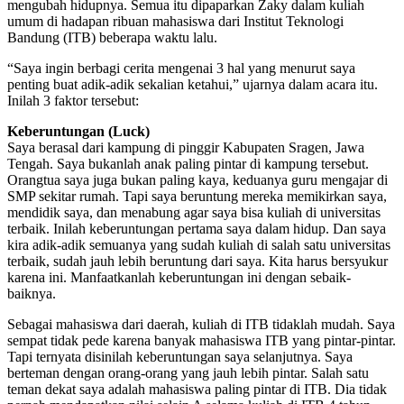
mengubah hidupnya. Semua itu dipaparkan Zaky dalam kuliah
umum di hadapan ribuan mahasiswa dari Institut Teknologi
Bandung (ITB) beberapa waktu lalu.
“Saya ingin berbagi cerita mengenai 3 hal yang menurut saya
penting buat adik-adik sekalian ketahui,” ujarnya dalam acara itu.
Inilah 3 faktor tersebut:
Keberuntungan (Luck)
Saya berasal dari kampung di pinggir Kabupaten Sragen, Jawa
Tengah. Saya bukanlah anak paling pintar di kampung tersebut.
Orangtua saya juga bukan paling kaya, keduanya guru mengajar di
SMP sekitar rumah. Tapi saya beruntung mereka memikirkan saya,
mendidik saya, dan menabung agar saya bisa kuliah di universitas
terbaik. Inilah keberuntungan pertama saya dalam hidup. Dan saya
kira adik-adik semuanya yang sudah kuliah di salah satu universitas
terbaik, sudah jauh lebih beruntung dari saya. Kita harus bersyukur
karena ini. Manfaatkanlah keberuntungan ini dengan sebaik-
baiknya.
Sebagai mahasiswa dari daerah, kuliah di ITB tidaklah mudah. Saya
sempat tidak pede karena banyak mahasiswa ITB yang pintar-pintar.
Tapi ternyata disinilah keberuntungan saya selanjutnya. Saya
berteman dengan orang-orang yang jauh lebih pintar. Salah satu
teman dekat saya adalah mahasiswa paling pintar di ITB. Dia tidak