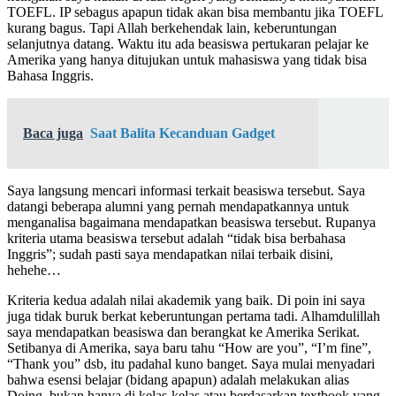
TOEFL. IP sebagus apapun tidak akan bisa membantu jika TOEFL
kurang bagus. Tapi Allah berkehendak lain, keberuntungan
selanjutnya datang. Waktu itu ada beasiswa pertukaran pelajar ke
Amerika yang hanya ditujukan untuk mahasiswa yang tidak bisa
Bahasa Inggris.
Baca juga
Saat Balita Kecanduan Gadget
Saya langsung mencari informasi terkait beasiswa tersebut. Saya
datangi beberapa alumni yang pernah mendapatkannya untuk
menganalisa bagaimana mendapatkan beasiswa tersebut. Rupanya
kriteria utama beasiswa tersebut adalah “tidak bisa berbahasa
Inggris”; sudah pasti saya mendapatkan nilai terbaik disini,
hehehe…
Kriteria kedua adalah nilai akademik yang baik. Di poin ini saya
juga tidak buruk berkat keberuntungan pertama tadi. Alhamdulillah
saya mendapatkan beasiswa dan berangkat ke Amerika Serikat.
Setibanya di Amerika, saya baru tahu “How are you”, “I’m fine”,
“Thank you” dsb, itu padahal kuno banget. Saya mulai menyadari
bahwa esensi belajar (bidang apapun) adalah melakukan alias
Doing, bukan hanya di kelas-kelas atau berdasarkan textbook yang