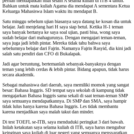
pernah mendapatkan nilai selain A selama kuliah di ITB 4 tahun.
Bahkan untuk mata kuliah Agama dia mendapat A sementara Ketua
Keluarga Mahasiswa Islam waktu itu mendapat B.
Satu minggu sebelum ujian biasanya saya datang ke kosan dia untuk
belajar. Jadi menjelang hari H saya siap betul. Ketika H-1 teman
saya banyak bertanya ke saya soal ujian, pasti bisa, wong saya
sudah belajar dari mahagurunya. Dengan mengajari teman-teman,
saya juga jadi lebih pintar. Mereka tidak tahu bahwa saya
sebelumnya belajar dari Fajrin. Namanya Fajrin Rasyid, dia kini jadi
salah satu pendiri dan CFO di Bukalapak.
Jadi agar beruntung, bertemanlah sebanyak-banyaknya dengan
teman yang lebih cerdas & lebih pintar. Bidang apapun, tidak harus
secara akademik.
Sebagai mahasiswa dari daerah, saya memiliki momok yang sangat
besar: Bahasa Inggris. SD tempat saya sekolah di kampung tidak
mengajarkan Bahasa Inggris sama sekali di saat teman-teman SMP
saya semuanya mendapatkannya. Di SMP dan SMA, saya hampir
tidak lulus hanya karena Bahasa Inggris. Les tidak membantu
karena menjadikan saya malah takut dan minder.
Di test TOEFL se-ITB, saya menduduki peringkat 3 dari bawah.
Inilah ketakutan saya selama kuliah di ITB, saya harus mengubur
keinginan saya kuliah di luar negeri yang semuanya mensyaratkan