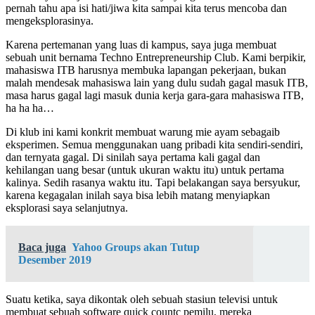
pernah tahu apa isi hati/jiwa kita sampai kita terus mencoba dan
mengeksplorasinya.
Karena pertemanan yang luas di kampus, saya juga membuat
sebuah unit bernama Techno Entrepreneurship Club. Kami berpikir,
mahasiswa ITB harusnya membuka lapangan pekerjaan, bukan
malah mendesak mahasiswa lain yang dulu sudah gagal masuk ITB,
masa harus gagal lagi masuk dunia kerja gara-gara mahasiswa ITB,
ha ha ha…
Di klub ini kami konkrit membuat warung mie ayam sebagaib
eksperimen. Semua menggunakan uang pribadi kita sendiri-sendiri,
dan ternyata gagal. Di sinilah saya pertama kali gagal dan
kehilangan uang besar (untuk ukuran waktu itu) untuk pertama
kalinya. Sedih rasanya waktu itu. Tapi belakangan saya bersyukur,
karena kegagalan inilah saya bisa lebih matang menyiapkan
eksplorasi saya selanjutnya.
Baca juga
Yahoo Groups akan Tutup
Desember 2019
Suatu ketika, saya dikontak oleh sebuah stasiun televisi untuk
membuat sebuah software quick countc pemilu, mereka