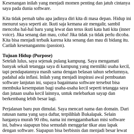
Kesenangan inilah yang menjadi momen penting dan jatuh cintanya
saya pada dunia software.
Kita tidak pernah tahu apa jadinya diri kita di masa depan. Hidup ini
menurut saya seperti air. Ikuti saja kemana air mengalir, sambil
mencoba hal-hal baru yang lewat dan terus ikuti kata hati kita (inner
voice). Jika senang dan mau, coba! Jika tidak ya tidak perlu dicoba.
Kita bisa menjadi terbaik karena kita senang dan mau di bidang itu.
Carilah kesenanganmu (passion).
Tujuan Hidup (Purpose)
Setelah lulus, saya sejenak pulang kampung. Saya mengamati
banyak sekali tetangga saya di kampung yang memiliki usaha kecil,
tapi pendapatannya masih sama dengan belasan tahun sebelumnya,
padahal ada inflasi. lnilah yang menjadi inspirasi awal pembuatan
software lanjutan ini, supaya bagaimana software tersebut bisa
membuka kesempatan bagi usaha-usaha kecil seperti tetangga saya
dan jutaan usaha kecil lainnya, untuk melebarkan sayap dan
berkembang lebih besar lagi.
Perjalanan baru pun dimulai. Saya mencari nama dan domain. Dari
ratusan nama yang saya daftar, terpilihlah Bukalapak. Selain
harganya murah 90 ribu, nama ini menggambarkan misi software
ini, bahwa siapapun bisa semudah menggelar tikar atau lapak
dengan software. Siapapun bisa berbisnis dan menjadi besar lewat