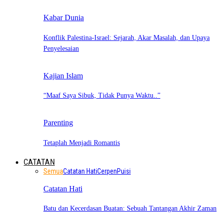
Kabar Dunia
Konflik Palestina-Israel: Sejarah, Akar Masalah, dan Upaya
Penyelesaian
Kajian Islam
“Maaf Saya Sibuk, Tidak Punya Waktu..”
Parenting
Tetaplah Menjadi Romantis
CATATAN
Semua
Catatan Hati
Cerpen
Puisi
Catatan Hati
Batu dan Kecerdasan Buatan: Sebuah Tantangan Akhir Zaman