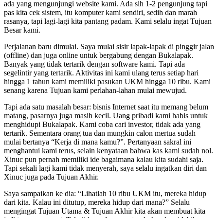
ada yang mengunjungi website kami. Ada sih 1-2 pengunjung tapi
pas kita cek sistem, itu komputer kami sendiri, sedih dan marah
rasanya, tapi lagi-lagi kita pantang padam. Kami selalu ingat Tujuan
Besar kami.
Perjalanan baru dimulai. Saya mulai sisir lapak-lapak di pinggir jalan
(offline) dan juga online untuk bergabung dengan Bukalapak.
Banyak yang tidak tertarik dengan software kami. Tapi ada
segelintir yang tertarik. Aktivitas ini kami ulang terus setiap hari
hingga 1 tahun kami memiliki pasukan UKM hingga 10 ribu. Kami
senang karena Tujuan kami perlahan-lahan mulai mewujud.
Tapi ada satu masalah besar: bisnis Internet saat itu memang belum
matang, pasarnya juga masih kecil. Uang pribadi kami habis untuk
menghidupi Bukalapak. Kami coba cari investor, tidak ada yang
tertarik. Sementara orang tua dan mungkin calon mertua sudah
mulai bertanya “Kerja di mana kamu?”. Pertanyaan sakral ini
menghantui kami terus, selain kenyataan bahwa kas kami sudah nol.
Xinuc pun pernah memiliki ide bagaimana kalau kita sudahi saja.
Tapi sekali lagi kami tidak menyerah, saya selalu ingatkan diri dan
Xinuc juga pada Tujuan Akhir.
Saya sampaikan ke dia: “Lihatlah 10 ribu UKM itu, mereka hidup
dari kita. Kalau ini ditutup, mereka hidup dari mana?” Selalu
mengingat Tujuan Utama & Tujuan Akhir kita akan membuat kita