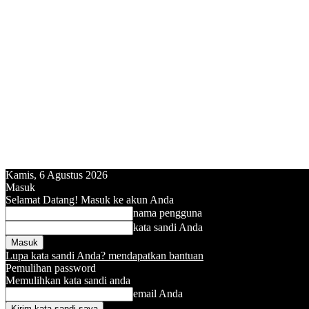
Kamis, 6 Agustus 2026
Masuk
Selamat Datang! Masuk ke akun Anda
nama pengguna
kata sandi Anda
Lupa kata sandi Anda? mendapatkan bantuan
Pemulihan password
Memulihkan kata sandi anda
email Anda