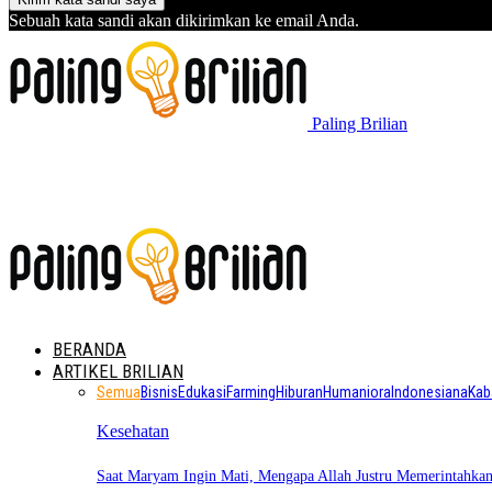
Sebuah kata sandi akan dikirimkan ke email Anda.
Paling Brilian
BERANDA
ARTIKEL BRILIAN
Semua
Bisnis
Edukasi
Farming
Hiburan
Humaniora
Indonesiana
Kab
Kesehatan
Saat Maryam Ingin Mati, Mengapa Allah Justru Memerintahk