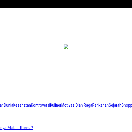
ar Dunia
Kesehatan
Kontroversi
Kuliner
Motivasi
Olah Raga
Perikanan
Sejarah
Shopp
annya Makan Kurma?