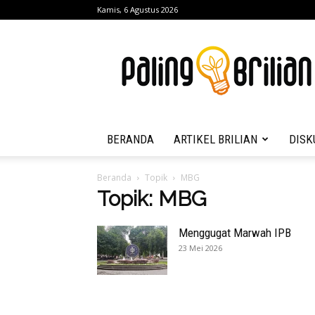
Kamis, 6 Agustus 2026
Paling
Brilian
BERANDA
ARTIKEL BRILIAN
DISK
Beranda
Topik
MBG
Topik: MBG
Menggugat Marwah IPB
23 Mei 2026