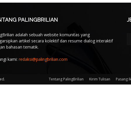
NTANG PALINGBRILIAN
J
ngBrilian adalah sebuah website komunitas yang
arsipkan artikel secara kolektif dan resume dialog interaktif
an bahasan tematik.
ngi kami:
redaksi@palingbrilian.com
ved.
Tentang PalingBrilian
Kirim Tulisan
Pasang I