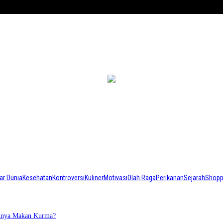
ar Dunia
Kesehatan
Kontroversi
Kuliner
Motivasi
Olah Raga
Perikanan
Sejarah
Shopp
annya Makan Kurma?