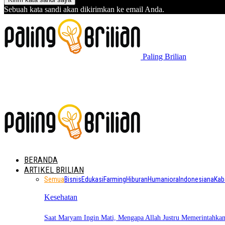
Sebuah kata sandi akan dikirimkan ke email Anda.
Paling Brilian
BERANDA
ARTIKEL BRILIAN
Semua
Bisnis
Edukasi
Farming
Hiburan
Humaniora
Indonesiana
Kab
Kesehatan
Saat Maryam Ingin Mati, Mengapa Allah Justru Memerintahk