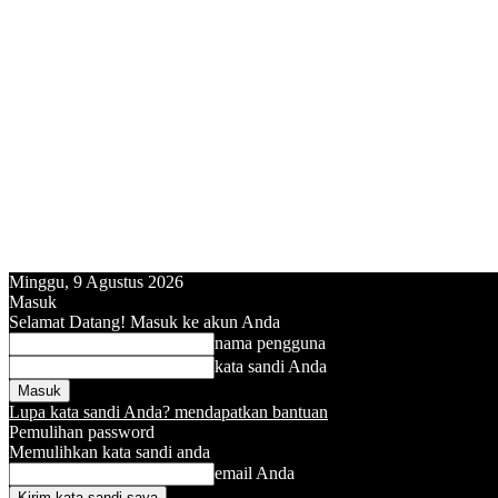
Minggu, 9 Agustus 2026
Masuk
Selamat Datang! Masuk ke akun Anda
nama pengguna
kata sandi Anda
Lupa kata sandi Anda? mendapatkan bantuan
Pemulihan password
Memulihkan kata sandi anda
email Anda