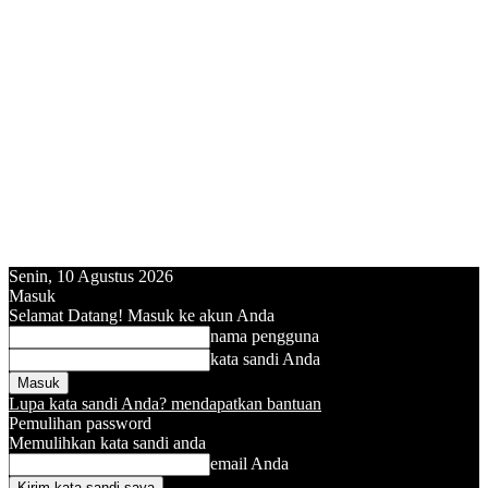
Senin, 10 Agustus 2026
Masuk
Selamat Datang! Masuk ke akun Anda
nama pengguna
kata sandi Anda
Lupa kata sandi Anda? mendapatkan bantuan
Pemulihan password
Memulihkan kata sandi anda
email Anda