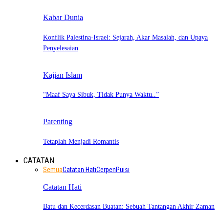
Kabar Dunia
Konflik Palestina-Israel: Sejarah, Akar Masalah, dan Upaya
Penyelesaian
Kajian Islam
“Maaf Saya Sibuk, Tidak Punya Waktu..”
Parenting
Tetaplah Menjadi Romantis
CATATAN
Semua
Catatan Hati
Cerpen
Puisi
Catatan Hati
Batu dan Kecerdasan Buatan: Sebuah Tantangan Akhir Zaman