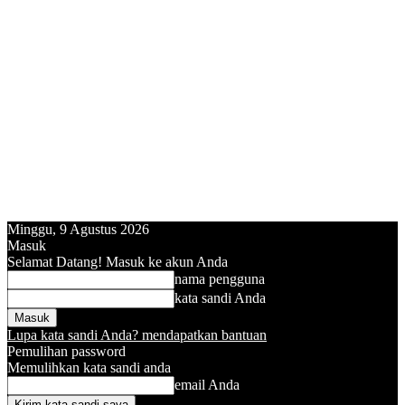
Minggu, 9 Agustus 2026
Masuk
Selamat Datang! Masuk ke akun Anda
nama pengguna
kata sandi Anda
Lupa kata sandi Anda? mendapatkan bantuan
Pemulihan password
Memulihkan kata sandi anda
email Anda