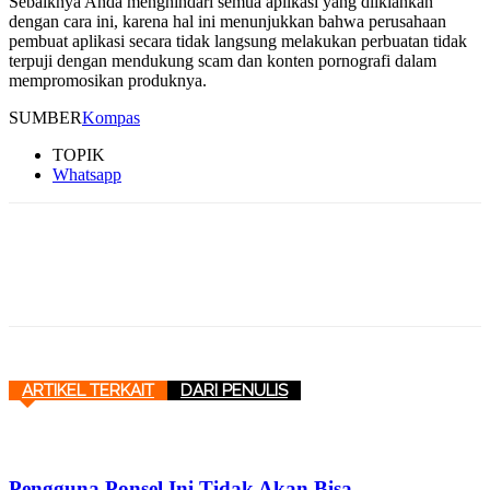
Sebaiknya Anda menghindari semua aplikasi yang diiklankan
dengan cara ini, karena hal ini menunjukkan bahwa perusahaan
pembuat aplikasi secara tidak langsung melakukan perbuatan tidak
terpuji dengan mendukung scam dan konten pornografi dalam
mempromosikan produknya.
SUMBER
Kompas
TOPIK
Whatsapp
ARTIKEL TERKAIT
DARI PENULIS
Pengguna Ponsel Ini Tidak Akan Bisa