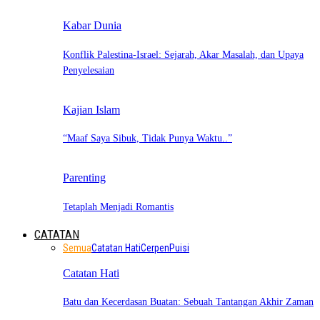
Kabar Dunia
Konflik Palestina-Israel: Sejarah, Akar Masalah, dan Upaya
Penyelesaian
Kajian Islam
“Maaf Saya Sibuk, Tidak Punya Waktu..”
Parenting
Tetaplah Menjadi Romantis
CATATAN
Semua
Catatan Hati
Cerpen
Puisi
Catatan Hati
Batu dan Kecerdasan Buatan: Sebuah Tantangan Akhir Zaman