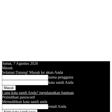
Jumat, 7 Agustus 2026
Masuk
Selamat Datang! Masuk ke akun Anda
nama pengguna
kata sandi Anda
Lupa kata sandi Anda? mendapatkan bantuan
Pemulihan password
Memulihkan kata sandi anda
email Anda