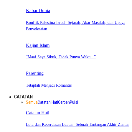
Kabar Dunia
Konflik Palestina-Israel: Sejarah, Akar Masalah, dan Upaya
Penyelesaian
Kajian Islam
“Maaf Saya Sibuk, Tidak Punya Waktu..”
Parenting
Tetaplah Menjadi Romantis
CATATAN
Semua
Catatan Hati
Cerpen
Puisi
Catatan Hati
Batu dan Kecerdasan Buatan: Sebuah Tantangan Akhir Zaman