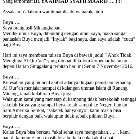
Yang terhormat
BUYA AHMAD SYAFII MAARIF
…..!!!!
Assalaamu’alaikum warahmatullaahi wabarakaatuh….
Buya…..
Saya orang asli Minangkabau.
Menilik umur Buya, dibanding dengan umur saya, maka sangat
pantaslah Buya menjadi “Inyiak” bagi saya, dan saya adalah “cucu”
bagi Buya.
Hari ini saya membaca tulisan Buya di bawah judul ” Ahok Tidak
Menghina Al Qur’an” yang dimuat di kolom komentar halaman
depan Harian Singgalang terbitan hari ini Senin 7 November 2016.
Buya….
Keresahan yang muncul akibat adanya dugaan penistaan terhadap
Al Qur’an menjalar sampai di kalangan ummat Islam di Ranang
Minang, tanah kelahiran Buya juga.
Walaupun kami yang menetap di kampung tidak bersekolah setinggi
sekolah Buya yang sampai bersekolah sampai ke Negeri Paman
Sam Amerika Serikat, “saketek banyaknyo” kami masih bisa
berpikir dengan baik walaupun tidak sebaik pikiran Buya.
Buya…..
Kalau Buya bisa berkata “akal sehat saya mengatakan…..”, kami
nan di kampung juga masih bisa berkata pakai akal sehat.