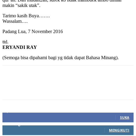
makin “sakik utak”.
Tarimo kasih Buya…….
Wassalam….
Padang Lua, 7 November 2016
ttd.
ERYANDI RAY
(Semoga bisa dipahami bagi yg tidak dapat Bahasa Minang).
1,212
Fans
SUKA
68
Pengikut
MENGIKUTI