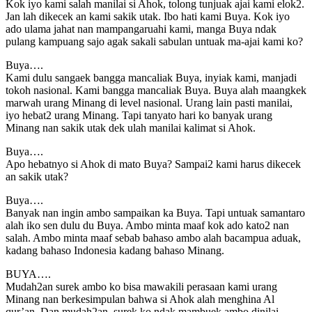
Kok iyo kami salah manilai si Ahok, tolong tunjuak ajai kami elok2.
Jan lah dikecek an kami sakik utak. Ibo hati kami Buya. Kok iyo
ado ulama jahat nan mampangaruahi kami, manga Buya ndak
pulang kampuang sajo agak sakali sabulan untuak ma-ajai kami ko?
Buya….
Kami dulu sangaek bangga mancaliak Buya, inyiak kami, manjadi
tokoh nasional. Kami bangga mancaliak Buya. Buya alah maangkek
marwah urang Minang di level nasional. Urang lain pasti manilai,
iyo hebat2 urang Minang. Tapi tanyato hari ko banyak urang
Minang nan sakik utak dek ulah manilai kalimat si Ahok.
Buya….
Apo hebatnyo si Ahok di mato Buya? Sampai2 kami harus dikecek
an sakik utak?
Buya….
Banyak nan ingin ambo sampaikan ka Buya. Tapi untuak samantaro
alah iko sen dulu du Buya. Ambo minta maaf kok ado kato2 nan
salah. Ambo minta maaf sebab bahaso ambo alah bacampua aduak,
kadang bahaso Indonesia kadang bahaso Minang.
BUYA….
Mudah2an surek ambo ko bisa mawakili perasaan kami urang
Minang nan berkesimpulan bahwa si Ahok alah menghina Al
qur’an. Dan mudah2an, surek ko ndak mambuek ambo dinilai