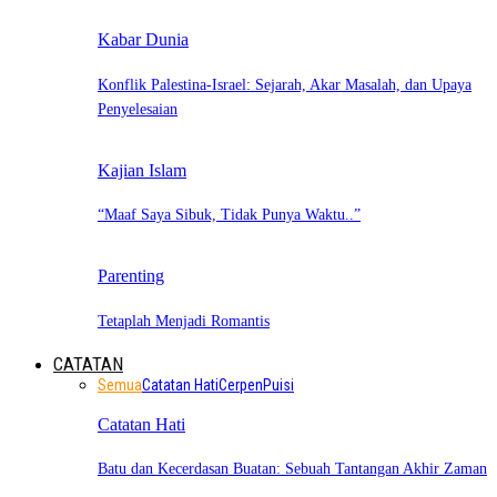
Kabar Dunia
Konflik Palestina-Israel: Sejarah, Akar Masalah, dan Upaya
Penyelesaian
Kajian Islam
“Maaf Saya Sibuk, Tidak Punya Waktu..”
Parenting
Tetaplah Menjadi Romantis
CATATAN
Semua
Catatan Hati
Cerpen
Puisi
Catatan Hati
Batu dan Kecerdasan Buatan: Sebuah Tantangan Akhir Zaman