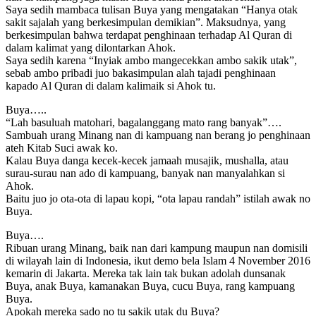
Saya sedih mambaca tulisan Buya yang mengatakan “Hanya otak
sakit sajalah yang berkesimpulan demikian”. Maksudnya, yang
berkesimpulan bahwa terdapat penghinaan terhadap Al Quran di
dalam kalimat yang dilontarkan Ahok.
Saya sedih karena “Inyiak ambo mangecekkan ambo sakik utak”,
sebab ambo pribadi juo bakasimpulan alah tajadi penghinaan
kapado Al Quran di dalam kalimaik si Ahok tu.
Buya…..
“Lah basuluah matohari, bagalanggang mato rang banyak”….
Sambuah urang Minang nan di kampuang nan berang jo penghinaan
ateh Kitab Suci awak ko.
Kalau Buya danga kecek-kecek jamaah musajik, mushalla, atau
surau-surau nan ado di kampuang, banyak nan manyalahkan si
Ahok.
Baitu juo jo ota-ota di lapau kopi, “ota lapau randah” istilah awak no
Buya.
Buya….
Ribuan urang Minang, baik nan dari kampung maupun nan domisili
di wilayah lain di Indonesia, ikut demo bela Islam 4 November 2016
kemarin di Jakarta. Mereka tak lain tak bukan adolah dunsanak
Buya, anak Buya, kamanakan Buya, cucu Buya, rang kampuang
Buya.
Apokah mereka sado no tu sakik utak du Buya?