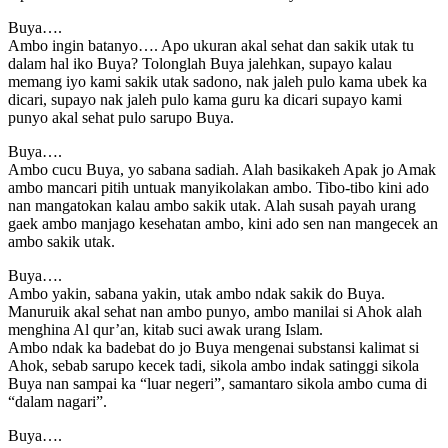
Buya….
Ambo ingin batanyo…. Apo ukuran akal sehat dan sakik utak tu
dalam hal iko Buya? Tolonglah Buya jalehkan, supayo kalau
memang iyo kami sakik utak sadono, nak jaleh pulo kama ubek ka
dicari, supayo nak jaleh pulo kama guru ka dicari supayo kami
punyo akal sehat pulo sarupo Buya.
Buya….
Ambo cucu Buya, yo sabana sadiah. Alah basikakeh Apak jo Amak
ambo mancari pitih untuak manyikolakan ambo. Tibo-tibo kini ado
nan mangatokan kalau ambo sakik utak. Alah susah payah urang
gaek ambo manjago kesehatan ambo, kini ado sen nan mangecek an
ambo sakik utak.
Buya….
Ambo yakin, sabana yakin, utak ambo ndak sakik do Buya.
Manuruik akal sehat nan ambo punyo, ambo manilai si Ahok alah
menghina Al qur’an, kitab suci awak urang Islam.
Ambo ndak ka badebat do jo Buya mengenai substansi kalimat si
Ahok, sebab sarupo kecek tadi, sikola ambo indak satinggi sikola
Buya nan sampai ka “luar negeri”, samantaro sikola ambo cuma di
“dalam nagari”.
Buya….