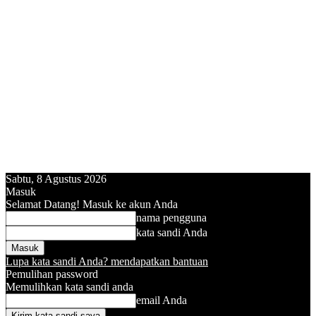
Sabtu, 8 Agustus 2026
Masuk
Selamat Datang! Masuk ke akun Anda
nama pengguna
kata sandi Anda
Lupa kata sandi Anda? mendapatkan bantuan
Pemulihan password
Memulihkan kata sandi anda
email Anda