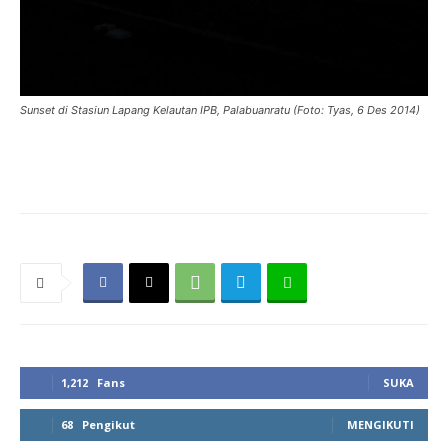
Sunset di Stasiun Lapang Kelautan IPB, Palabuanratu (Foto: Tyas, 6 Des 2014)
1,212
Fans
SUKA
68
Pengikut
MENGIKUTI