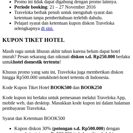
Promo ini tidak dapat digabung dengan promo lainnya.
Periode booking
: 21 – 27 November 2016
Traveloka berhak penuh untuk mengubah syarat dan
ketentuan tanpa pemberitahuan terlebih dahulu.
Pelajari syarat dan ketentuan kupon diskon Traveloka
selengkapnya
di sini.
KUPON TIKET HOTEL
Masih ragu untuk liburan akhir tahun karena belum dapat hotel
murah? Pesan sekarang dan nikmati
diskon s.d. Rp250.000
berlaku
untuk
hotel domestik tertentu
!
Khusus promo yang satu ini, Traveloka juga memberikan diskon
hingga Rp500.000 untuk
hotel-hotel tertentu di Indonesia
.
Kode Kupon Tiket Hotel
BOOK500
dan
BOOK250
Kode kupon ini berlaku untuk pemesanan melalui Traveloka App,
mobile web, dan desktop. Masukkan kode kupon ini dalam halaman
pembayaran Traveloka.
Syarat dan Ketentuan BOOK500
Kupon diskon 30% (
potongan s.d. Rp500.000
) dengan