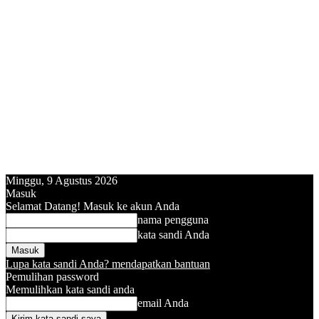
Minggu, 9 Agustus 2026
Masuk
Selamat Datang! Masuk ke akun Anda
nama pengguna
kata sandi Anda
Lupa kata sandi Anda? mendapatkan bantuan
Pemulihan password
Memulihkan kata sandi anda
email Anda