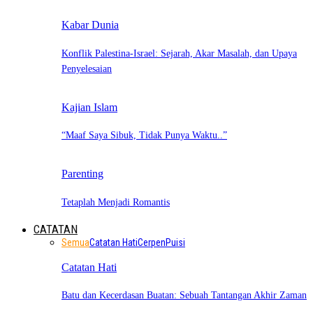
Kabar Dunia
Konflik Palestina-Israel: Sejarah, Akar Masalah, dan Upaya
Penyelesaian
Kajian Islam
“Maaf Saya Sibuk, Tidak Punya Waktu..”
Parenting
Tetaplah Menjadi Romantis
CATATAN
Semua
Catatan Hati
Cerpen
Puisi
Catatan Hati
Batu dan Kecerdasan Buatan: Sebuah Tantangan Akhir Zaman