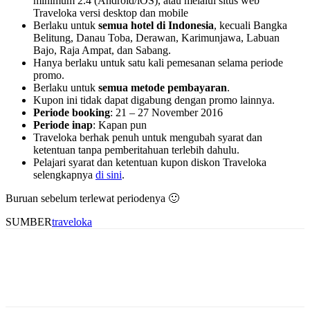
minimum 2.4 (Android/iOS), atau melalui situs web
Traveloka versi desktop dan mobile
Berlaku untuk
semua hotel di Indonesia
, kecuali Bangka
Belitung, Danau Toba, Derawan, Karimunjawa, Labuan
Bajo, Raja Ampat, dan Sabang.
Hanya berlaku untuk satu kali pemesanan selama periode
promo.
Berlaku untuk
semua metode pembayaran
.
Kupon ini tidak dapat digabung dengan promo lainnya.
Periode booking
: 21 – 27 November 2016
Periode inap
: Kapan pun
Traveloka berhak penuh untuk mengubah syarat dan
ketentuan tanpa pemberitahuan terlebih dahulu.
Pelajari syarat dan ketentuan kupon diskon Traveloka
selengkapnya
di sini
.
Buruan sebelum terlewat periodenya 🙂
SUMBER
traveloka