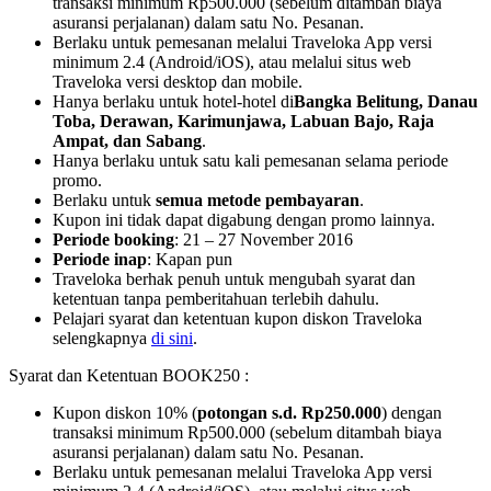
transaksi minimum Rp500.000 (sebelum ditambah biaya
asuransi perjalanan) dalam satu No. Pesanan.
Berlaku untuk pemesanan melalui Traveloka App versi
minimum 2.4 (Android/iOS), atau melalui situs web
Traveloka versi desktop dan mobile.
Hanya berlaku untuk hotel-hotel di
Bangka Belitung, Danau
Toba, Derawan, Karimunjawa, Labuan Bajo, Raja
Ampat, dan Sabang
.
Hanya berlaku untuk satu kali pemesanan selama periode
promo.
Berlaku untuk
semua metode pembayaran
.
Kupon ini tidak dapat digabung dengan promo lainnya.
Periode booking
: 21 – 27 November 2016
Periode inap
: Kapan pun
Traveloka berhak penuh untuk mengubah syarat dan
ketentuan tanpa pemberitahuan terlebih dahulu.
Pelajari syarat dan ketentuan kupon diskon Traveloka
selengkapnya
di sini
.
Syarat dan Ketentuan BOOK250 :
Kupon diskon 10% (
potongan s.d. Rp250.000
) dengan
transaksi minimum Rp500.000 (sebelum ditambah biaya
asuransi perjalanan) dalam satu No. Pesanan.
Berlaku untuk pemesanan melalui Traveloka App versi