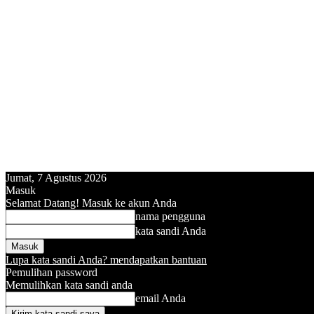
Jumat, 7 Agustus 2026
Masuk
Selamat Datang! Masuk ke akun Anda
nama pengguna
kata sandi Anda
Lupa kata sandi Anda? mendapatkan bantuan
Pemulihan password
Memulihkan kata sandi anda
email Anda