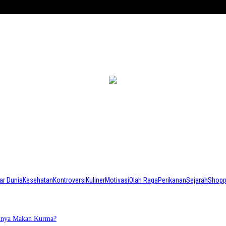
ar Dunia
Kesehatan
Kontroversi
Kuliner
Motivasi
Olah Raga
Perikanan
Sejarah
Shopp
annya Makan Kurma?