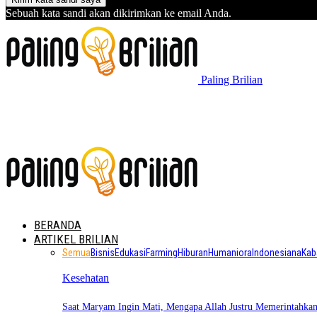
Sebuah kata sandi akan dikirimkan ke email Anda.
Paling Brilian
BERANDA
ARTIKEL BRILIAN
Semua
Bisnis
Edukasi
Farming
Hiburan
Humaniora
Indonesiana
Kab
Kesehatan
Saat Maryam Ingin Mati, Mengapa Allah Justru Memerintahk