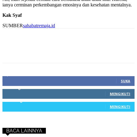
ianya cerminan perkembangan emosinya dan kesehatan mentalnya.
Kak Syaf
SUMBER
sahabatremaja.id
1,212
Fans
SUKA
68
Pengikut
MENGIKUTI
603
Pengikut
MENGIKUTI
BACA LAINNYA