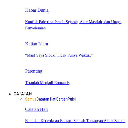
Kabar Dunia
Konflik Palestina-Israel: Sejarah, Akar Masalah, dan Upaya
Penyelesaian
Kajian Islam
“Maaf Saya Sibuk, Tidak Punya Waktu..”
Parenting
Tetaplah Menjadi Romantis
CATATAN
Semua
Catatan Hati
Cerpen
Puisi
Catatan Hati
Batu dan Kecerdasan Buatan: Sebuah Tantangan Akhir Zaman