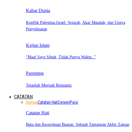
Kabar Dunia
Konflik Palestina-Israel: Sejarah, Akar Masalah, dan Upaya
Penyelesaian
Kajian Islam
“Maaf Saya Sibuk, Tidak Punya Waktu..”
Parenting
Tetaplah Menjadi Romantis
CATATAN
Semua
Catatan Hati
Cerpen
Puisi
Catatan Hati
Batu dan Kecerdasan Buatan: Sebuah Tantangan Akhir Zaman