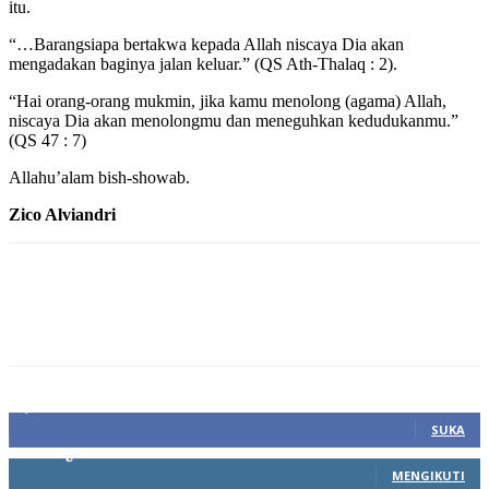
itu.
“…Barangsiapa bertakwa kepada Allah niscaya Dia akan
mengadakan baginya jalan keluar.” (QS Ath-Thalaq : 2).
“Hai orang-orang mukmin, jika kamu menolong (agama) Allah,
niscaya Dia akan menolongmu dan meneguhkan kedudukanmu.”
(QS 47 : 7)
Allahu’alam bish-showab.
Zico Alviandri
1,212
Fans
SUKA
68
Pengikut
MENGIKUTI