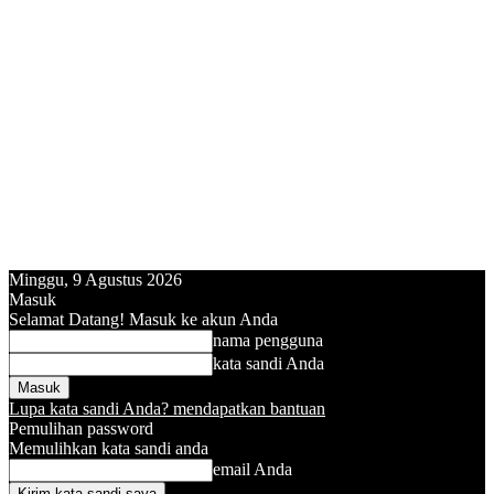
Minggu, 9 Agustus 2026
Masuk
Selamat Datang! Masuk ke akun Anda
nama pengguna
kata sandi Anda
Lupa kata sandi Anda? mendapatkan bantuan
Pemulihan password
Memulihkan kata sandi anda
email Anda