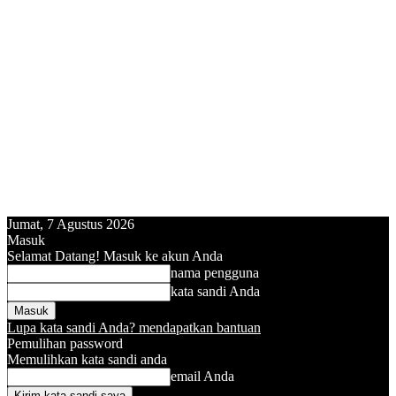
Jumat, 7 Agustus 2026
Masuk
Selamat Datang! Masuk ke akun Anda
nama pengguna
kata sandi Anda
Lupa kata sandi Anda? mendapatkan bantuan
Pemulihan password
Memulihkan kata sandi anda
email Anda