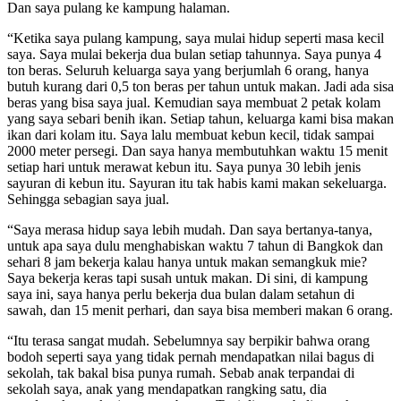
Dan saya pulang ke kampung halaman.
“Ketika saya pulang kampung, saya mulai hidup seperti masa kecil
saya. Saya mulai bekerja dua bulan setiap tahunnya. Saya punya 4
ton beras. Seluruh keluarga saya yang berjumlah 6 orang, hanya
butuh kurang dari 0,5 ton beras per tahun untuk makan. Jadi ada sisa
beras yang bisa saya jual. Kemudian saya membuat 2 petak kolam
yang saya sebari benih ikan. Setiap tahun, keluarga kami bisa makan
ikan dari kolam itu. Saya lalu membuat kebun kecil, tidak sampai
2000 meter persegi. Dan saya hanya membutuhkan waktu 15 menit
setiap hari untuk merawat kebun itu. Saya punya 30 lebih jenis
sayuran di kebun itu. Sayuran itu tak habis kami makan sekeluarga.
Sehingga sebagian saya jual.
“Saya merasa hidup saya lebih mudah. Dan saya bertanya-tanya,
untuk apa saya dulu menghabiskan waktu 7 tahun di Bangkok dan
sehari 8 jam bekerja kalau hanya untuk makan semangkuk mie?
Saya bekerja keras tapi susah untuk makan. Di sini, di kampung
saya ini, saya hanya perlu bekerja dua bulan dalam setahun di
sawah, dan 15 menit perhari, dan saya bisa memberi makan 6 orang.
“Itu terasa sangat mudah. Sebelumnya say berpikir bahwa orang
bodoh seperti saya yang tidak pernah mendapatkan nilai bagus di
sekolah, tak bakal bisa punya rumah. Sebab anak terpandai di
sekolah saya, anak yang mendapatkan rangking satu, dia