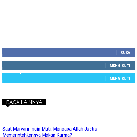
1,212
Fans
SUKA
68
Pengikut
MENGIKUTI
603
Pengikut
MENGIKUTI
BACA LAINNYA
Saat Maryam Ingin Mati, Mengapa Allah Justru
Memerintahkannya Makan Kurma?