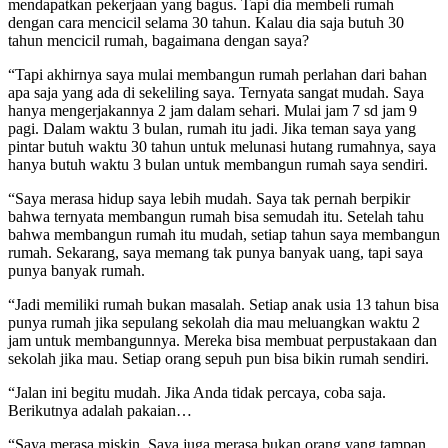
mendapatkan pekerjaan yang bagus. Tapi dia membeli rumah
dengan cara mencicil selama 30 tahun. Kalau dia saja butuh 30
tahun mencicil rumah, bagaimana dengan saya?
“Tapi akhirnya saya mulai membangun rumah perlahan dari bahan
apa saja yang ada di sekeliling saya. Ternyata sangat mudah. Saya
hanya mengerjakannya 2 jam dalam sehari. Mulai jam 7 sd jam 9
pagi. Dalam waktu 3 bulan, rumah itu jadi. Jika teman saya yang
pintar butuh waktu 30 tahun untuk melunasi hutang rumahnya, saya
hanya butuh waktu 3 bulan untuk membangun rumah saya sendiri.
“Saya merasa hidup saya lebih mudah. Saya tak pernah berpikir
bahwa ternyata membangun rumah bisa semudah itu. Setelah tahu
bahwa membangun rumah itu mudah, setiap tahun saya membangun
rumah. Sekarang, saya memang tak punya banyak uang, tapi saya
punya banyak rumah.
“Jadi memiliki rumah bukan masalah. Setiap anak usia 13 tahun bisa
punya rumah jika sepulang sekolah dia mau meluangkan waktu 2
jam untuk membangunnya. Mereka bisa membuat perpustakaan dan
sekolah jika mau. Setiap orang sepuh pun bisa bikin rumah sendiri.
“Jalan ini begitu mudah. Jika Anda tidak percaya, coba saja.
Berikutnya adalah pakaian…
“Saya merasa miskin. Saya juga merasa bukan orang yang tampan.