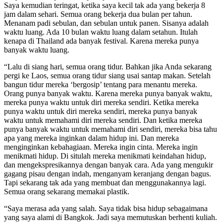
Saya kemudian teringat, ketika saya kecil tak ada yang bekerja 8
jam dalam sehari. Semua orang bekerja dua bulan per tahun.
Menanam padi sebulan, dan sebulan untuk panen. Sisanya adalah
waktu luang. Ada 10 bulan waktu luang dalam setahun. Itulah
kenapa di Thailand ada banyak festival. Karena mereka punya
banyak waktu luang.
“Lalu di siang hari, semua orang tidur. Bahkan jika Anda sekarang
pergi ke Laos, semua orang tidur siang usai santap makan. Setelah
bangun tidur mereka ‘bergosip’ tentang para menantu mereka.
Orang punya banyak waktu. Karena mereka punya banyak waktu,
mereka punya waktu untuk diri mereka sendiri. Ketika mereka
punya waktu untuk diri mereka sendiri, mereka punya banyak
waktu untuk memahami diri mereka sendiri. Dan ketika mereka
punya banyak waktu untuk memahami diri sendiri, mereka bisa tahu
apa yang mereka inginkan dalam hidup ini. Dan mereka
menginginkan kebahagiaan. Mereka ingin cinta. Mereka ingin
menikmati hidup. Di situlah mereka menikmati keindahan hidup,
dan mengekspresikannya dengan banyak cara. Ada yang mengukir
gagang pisau dengan indah, menganyam keranjang dengan bagus.
Tapi sekarang tak ada yang membuat dan menggunakannya lagi.
Semua orang sekarang memakai plastik.
“Saya merasa ada yang salah. Saya tidak bisa hidup sebagaimana
yang saya alami di Bangkok. Jadi saya memutuskan berhenti kuliah.