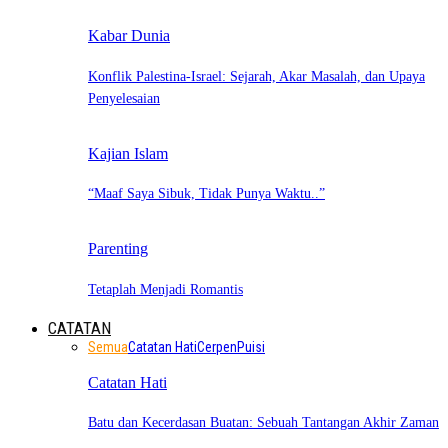
Kabar Dunia
Konflik Palestina-Israel: Sejarah, Akar Masalah, dan Upaya
Penyelesaian
Kajian Islam
“Maaf Saya Sibuk, Tidak Punya Waktu..”
Parenting
Tetaplah Menjadi Romantis
CATATAN
Semua
Catatan Hati
Cerpen
Puisi
Catatan Hati
Batu dan Kecerdasan Buatan: Sebuah Tantangan Akhir Zaman