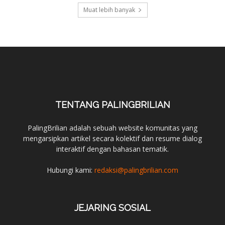
Muat lebih banyak
TENTANG PALINGBRILIAN
PalingBrilian adalah sebuah website komunitas yang
mengarsipkan artikel secara kolektif dan resume dialog
interaktif dengan bahasan tematik.
Hubungi kami:
redaksi@palingbrilian.com
JEJARING SOSIAL