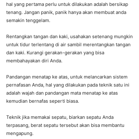
hal yang pertama perlu untuk dilakukan adalah bersikap
tenang. Jangan panik, panik hanya akan membuat anda
semakin tenggelam.
Rentangkan tangan dan kaki, usahakan setenang mungkin
untuk tidur terlentang di air sambil merentangkan tangan
dan kaki. Kurangi gerakan-gerakan yang bisa
membahayakan diri Anda.
Pandangan menatap ke atas, untuk melancarkan sistem
pernafasan Anda, hal yang dilakukan pada teknik satu ini
adalah wajah dan pandangan mata menatap ke atas
kemudian bernafas seperti biasa.
Teknik jika memakai sepatu, biarkan sepatu Anda
terpasang, berat sepatu tersebut akan bisa membantu
mengapung.