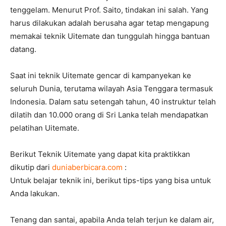
tenggelam. Menurut Prof. Saito, tindakan ini salah. Yang
harus dilakukan adalah berusaha agar tetap mengapung
memakai teknik Uitemate dan tunggulah hingga bantuan
datang.
Saat ini teknik Uitemate gencar di kampanyekan ke
seluruh Dunia, terutama wilayah Asia Tenggara termasuk
Indonesia. Dalam satu setengah tahun, 40 instruktur telah
dilatih dan 10.000 orang di Sri Lanka telah mendapatkan
pelatihan Uitemate.
Berikut Teknik Uitemate yang dapat kita praktikkan
dikutip dari
duniaberbicara.com
:
Untuk belajar teknik ini, berikut tips-tips yang bisa untuk
Anda lakukan.
Tenang dan santai, apabila Anda telah terjun ke dalam air,