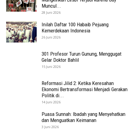
Muncul...
28 Juni 2026
Inilah Daftar 100 Habaib Pejuang
Kemerdekaan Indonesia
26 Juni 2026
301 Profesor Turun Gunung, Menggugat
Gelar Doktor Bahlil
15 Juni 2026
Reformasi Jilid 2: Ketika Keresahan
Ekonomi Bertransformasi Menjadi Gerakan
Politik di...
14 Juni 2026
Puasa Sunnah: Ibadah yang Menyehatkan
dan Menguatkan Keimanan
3 Juni 2026