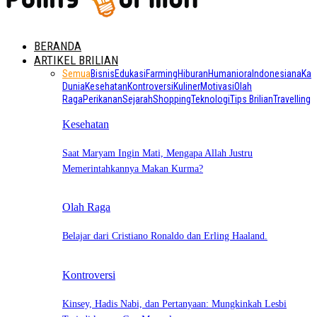
BERANDA
ARTIKEL BRILIAN
Semua
Bisnis
Edukasi
Farming
Hiburan
Humaniora
Indonesiana
Kab
Dunia
Kesehatan
Kontroversi
Kuliner
Motivasi
Olah
Raga
Perikanan
Sejarah
Shopping
Teknologi
Tips Brilian
Travelling
Kesehatan
Saat Maryam Ingin Mati, Mengapa Allah Justru
Memerintahkannya Makan Kurma?
Olah Raga
Belajar dari Cristiano Ronaldo dan Erling Haaland.
Kontroversi
Kinsey, Hadis Nabi, dan Pertanyaan: Mungkinkah Lesbi