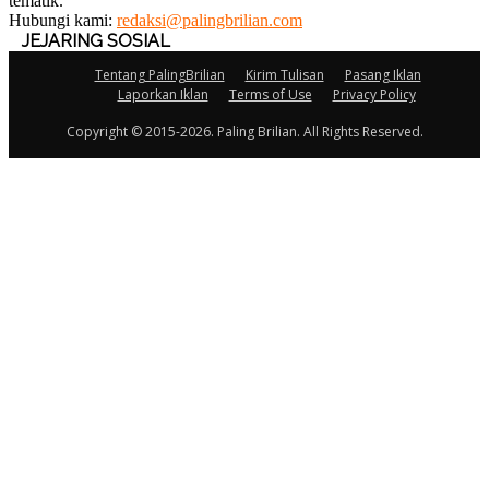
tematik.
Hubungi kami:
redaksi@palingbrilian.com
JEJARING SOSIAL
Tentang PalingBrilian
Kirim Tulisan
Pasang Iklan
Laporkan Iklan
Terms of Use
Privacy Policy
Copyright © 2015-2026. Paling Brilian. All Rights Reserved.