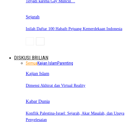
Terjadi karena Gay Muncul…
Sejarah
Inilah Daftar 100 Habaib Pejuang Kemerdekaan Indonesia
DISKUSI BRILIAN
Semua
Kajian Islam
Parenting
Kajian Islam
Dimensi Akhirat dan Virtual Reality
Kabar Dunia
Konflik Palestina-Israel: Sejarah, Akar Masalah, dan Upaya
Penyelesaian