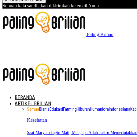
Sebuah kata sandi akan dikirimkan ke email Anda.
Paling Brilian
BERANDA
ARTIKEL BRILIAN
Semua
Bisnis
Edukasi
Farming
Hiburan
Humaniora
Indonesiana
Kab
Kesehatan
Saat Maryam Ingin Mati, Mengapa Allah Justru Memerintahk