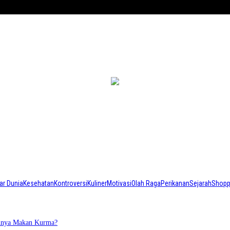
ar Dunia
Kesehatan
Kontroversi
Kuliner
Motivasi
Olah Raga
Perikanan
Sejarah
Shopp
annya Makan Kurma?