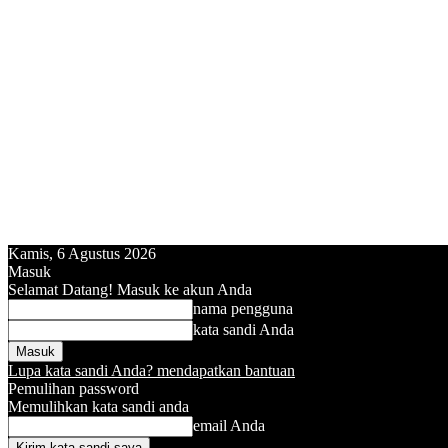
Kamis, 6 Agustus 2026
Masuk
Selamat Datang! Masuk ke akun Anda
nama pengguna
kata sandi Anda
Lupa kata sandi Anda? mendapatkan bantuan
Pemulihan password
Memulihkan kata sandi anda
email Anda