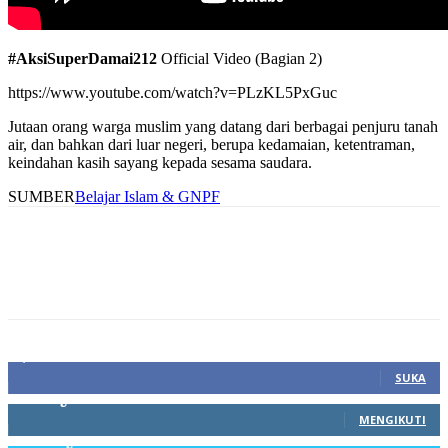
#AksiSuperDamai212
Official Video (Bagian 2)
https://www.youtube.com/watch?v=PLzKL5PxGuc
Jutaan orang warga muslim yang datang dari berbagai penjuru tanah
air, dan bahkan dari luar negeri, berupa kedamaian, ketentraman,
keindahan kasih sayang kepada sesama saudara.
SUMBER
Belajar Islam & GNPF
1,212
Fans
SUKA
68
Pengikut
MENGIKUTI
603
Pengikut