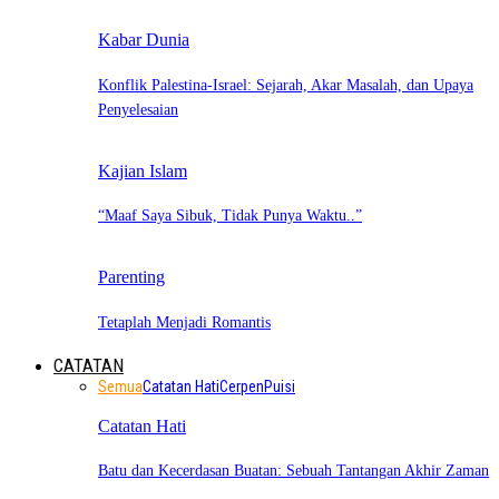
Kabar Dunia
Konflik Palestina-Israel: Sejarah, Akar Masalah, dan Upaya
Penyelesaian
Kajian Islam
“Maaf Saya Sibuk, Tidak Punya Waktu..”
Parenting
Tetaplah Menjadi Romantis
CATATAN
Semua
Catatan Hati
Cerpen
Puisi
Catatan Hati
Batu dan Kecerdasan Buatan: Sebuah Tantangan Akhir Zaman