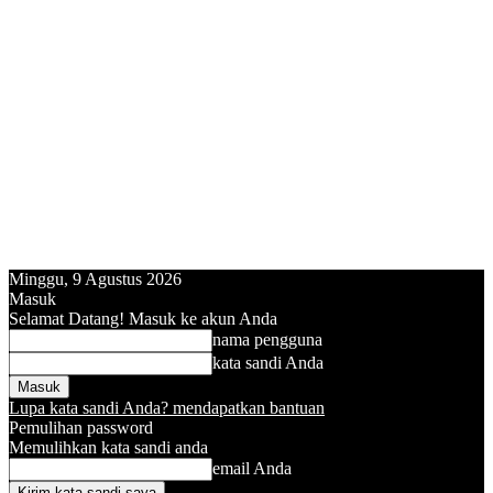
Minggu, 9 Agustus 2026
Masuk
Selamat Datang! Masuk ke akun Anda
nama pengguna
kata sandi Anda
Lupa kata sandi Anda? mendapatkan bantuan
Pemulihan password
Memulihkan kata sandi anda
email Anda