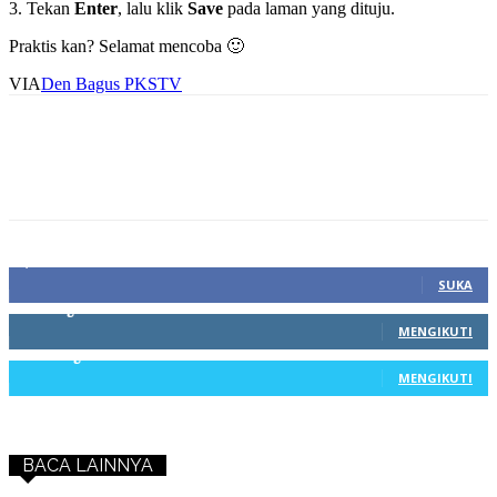
3. Tekan
Enter
, lalu klik
Save
pada laman yang dituju.
Praktis kan? Selamat mencoba 🙂
VIA
Den Bagus PKSTV
1,212
Fans
SUKA
68
Pengikut
MENGIKUTI
603
Pengikut
MENGIKUTI
BACA LAINNYA