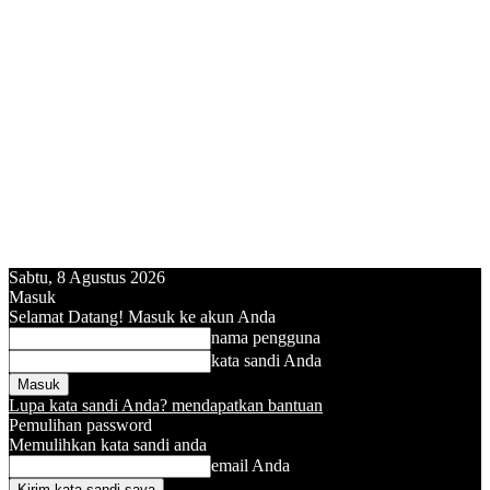
Sabtu, 8 Agustus 2026
Masuk
Selamat Datang! Masuk ke akun Anda
nama pengguna
kata sandi Anda
Lupa kata sandi Anda? mendapatkan bantuan
Pemulihan password
Memulihkan kata sandi anda
email Anda