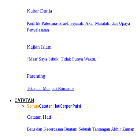
Kabar Dunia
Konflik Palestina-Israel: Sejarah, Akar Masalah, dan Upaya
Penyelesaian
Kajian Islam
“Maaf Saya Sibuk, Tidak Punya Waktu..”
Parenting
Tetaplah Menjadi Romantis
CATATAN
Semua
Catatan Hati
Cerpen
Puisi
Catatan Hati
Batu dan Kecerdasan Buatan: Sebuah Tantangan Akhir Zaman