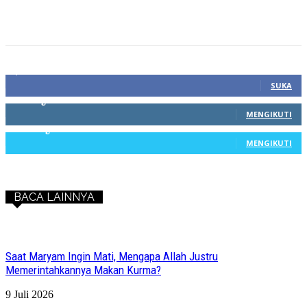
1,212
Fans
SUKA
68
Pengikut
MENGIKUTI
603
Pengikut
MENGIKUTI
BACA LAINNYA
Saat Maryam Ingin Mati, Mengapa Allah Justru
Memerintahkannya Makan Kurma?
9 Juli 2026