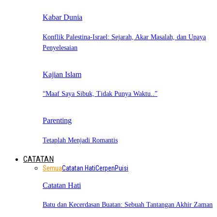
Kabar Dunia
Konflik Palestina-Israel: Sejarah, Akar Masalah, dan Upaya
Penyelesaian
Kajian Islam
“Maaf Saya Sibuk, Tidak Punya Waktu..”
Parenting
Tetaplah Menjadi Romantis
CATATAN
Semua
Catatan Hati
Cerpen
Puisi
Catatan Hati
Batu dan Kecerdasan Buatan: Sebuah Tantangan Akhir Zaman