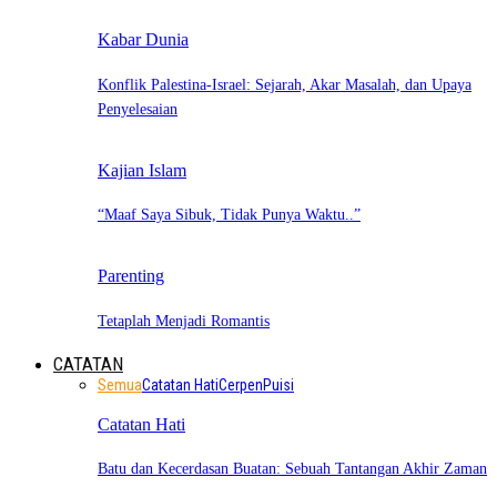
Kabar Dunia
Konflik Palestina-Israel: Sejarah, Akar Masalah, dan Upaya
Penyelesaian
Kajian Islam
“Maaf Saya Sibuk, Tidak Punya Waktu..”
Parenting
Tetaplah Menjadi Romantis
CATATAN
Semua
Catatan Hati
Cerpen
Puisi
Catatan Hati
Batu dan Kecerdasan Buatan: Sebuah Tantangan Akhir Zaman