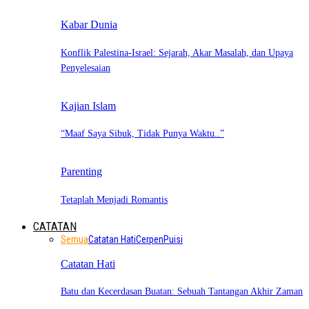
Kabar Dunia
Konflik Palestina-Israel: Sejarah, Akar Masalah, dan Upaya
Penyelesaian
Kajian Islam
“Maaf Saya Sibuk, Tidak Punya Waktu..”
Parenting
Tetaplah Menjadi Romantis
CATATAN
Semua
Catatan Hati
Cerpen
Puisi
Catatan Hati
Batu dan Kecerdasan Buatan: Sebuah Tantangan Akhir Zaman