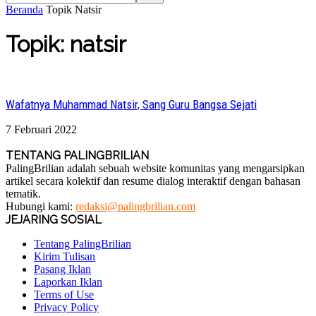
Beranda
Topik
Natsir
Topik: natsir
Wafatnya Muhammad Natsir, Sang Guru Bangsa Sejati
7 Februari 2022
TENTANG PALINGBRILIAN
PalingBrilian adalah sebuah website komunitas yang mengarsipkan
artikel secara kolektif dan resume dialog interaktif dengan bahasan
tematik.
Hubungi kami:
redaksi@palingbrilian.com
JEJARING SOSIAL
Tentang PalingBrilian
Kirim Tulisan
Pasang Iklan
Laporkan Iklan
Terms of Use
Privacy Policy