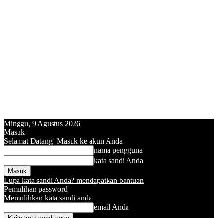
Minggu, 9 Agustus 2026
Masuk
Selamat Datang! Masuk ke akun Anda
nama pengguna
kata sandi Anda
Lupa kata sandi Anda? mendapatkan bantuan
Pemulihan password
Memulihkan kata sandi anda
email Anda