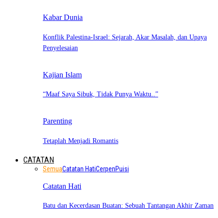
Kabar Dunia
Konflik Palestina-Israel: Sejarah, Akar Masalah, dan Upaya
Penyelesaian
Kajian Islam
“Maaf Saya Sibuk, Tidak Punya Waktu..”
Parenting
Tetaplah Menjadi Romantis
CATATAN
Semua
Catatan Hati
Cerpen
Puisi
Catatan Hati
Batu dan Kecerdasan Buatan: Sebuah Tantangan Akhir Zaman