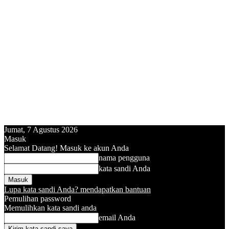
Jumat, 7 Agustus 2026
Masuk
Selamat Datang! Masuk ke akun Anda
nama pengguna
kata sandi Anda
Lupa kata sandi Anda? mendapatkan bantuan
Pemulihan password
Memulihkan kata sandi anda
email Anda