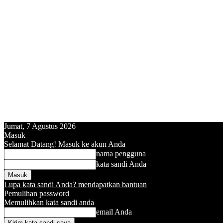
Jumat, 7 Agustus 2026
Masuk
Selamat Datang! Masuk ke akun Anda
nama pengguna
kata sandi Anda
Lupa kata sandi Anda? mendapatkan bantuan
Pemulihan password
Memulihkan kata sandi anda
email Anda