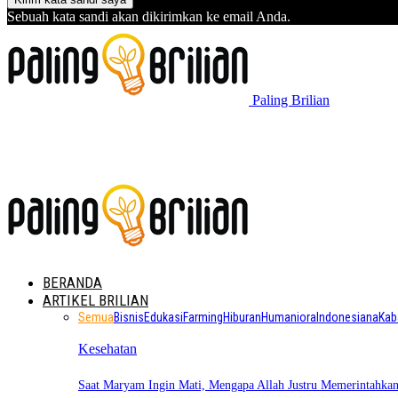
Sebuah kata sandi akan dikirimkan ke email Anda.
Paling Brilian
BERANDA
ARTIKEL BRILIAN
Semua
Bisnis
Edukasi
Farming
Hiburan
Humaniora
Indonesiana
Kab
Kesehatan
Saat Maryam Ingin Mati, Mengapa Allah Justru Memerintahk