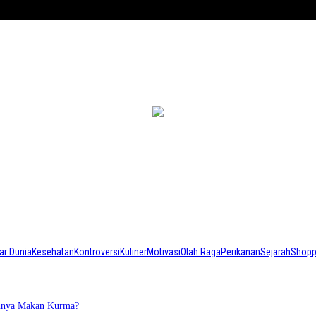
ar Dunia
Kesehatan
Kontroversi
Kuliner
Motivasi
Olah Raga
Perikanan
Sejarah
Shopp
annya Makan Kurma?