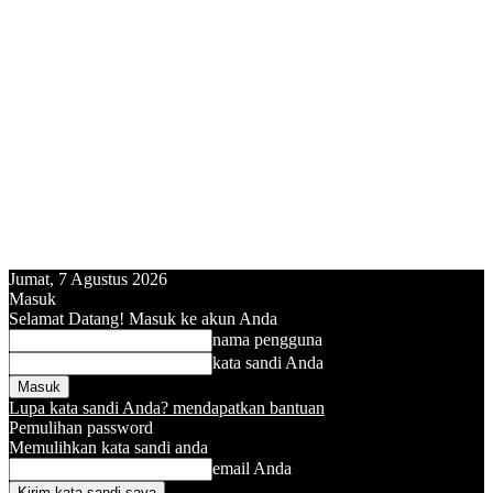
Jumat, 7 Agustus 2026
Masuk
Selamat Datang! Masuk ke akun Anda
nama pengguna
kata sandi Anda
Lupa kata sandi Anda? mendapatkan bantuan
Pemulihan password
Memulihkan kata sandi anda
email Anda