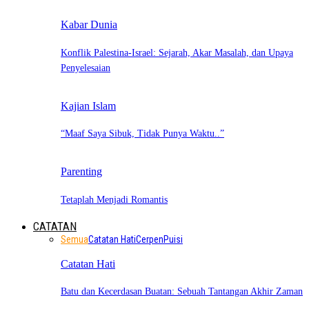
Kabar Dunia
Konflik Palestina-Israel: Sejarah, Akar Masalah, dan Upaya
Penyelesaian
Kajian Islam
“Maaf Saya Sibuk, Tidak Punya Waktu..”
Parenting
Tetaplah Menjadi Romantis
CATATAN
Semua
Catatan Hati
Cerpen
Puisi
Catatan Hati
Batu dan Kecerdasan Buatan: Sebuah Tantangan Akhir Zaman