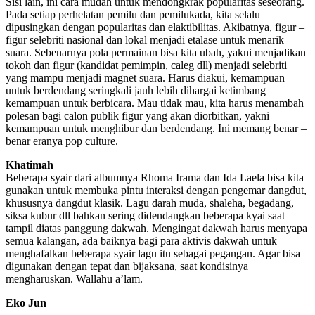
Sisi lain, ini cara mudah untuk mendongkrak popularitas seseorang.
Pada setiap perhelatan pemilu dan pemilukada, kita selalu
dipusingkan dengan popularitas dan elaktibilitas. Akibatnya, figur –
figur selebriti nasional dan lokal menjadi etalase untuk menarik
suara. Sebenarnya pola permainan bisa kita ubah, yakni menjadikan
tokoh dan figur (kandidat pemimpin, caleg dll) menjadi selebriti
yang mampu menjadi magnet suara. Harus diakui, kemampuan
untuk berdendang seringkali jauh lebih dihargai ketimbang
kemampuan untuk berbicara. Mau tidak mau, kita harus menambah
polesan bagi calon publik figur yang akan diorbitkan, yakni
kemampuan untuk menghibur dan berdendang. Ini memang benar –
benar eranya pop culture.
Khatimah
Beberapa syair dari albumnya Rhoma Irama dan Ida Laela bisa kita
gunakan untuk membuka pintu interaksi dengan pengemar dangdut,
khususnya dangdut klasik. Lagu darah muda, shaleha, begadang,
siksa kubur dll bahkan sering didendangkan beberapa kyai saat
tampil diatas panggung dakwah. Mengingat dakwah harus menyapa
semua kalangan, ada baiknya bagi para aktivis dakwah untuk
menghafalkan beberapa syair lagu itu sebagai pegangan. Agar bisa
digunakan dengan tepat dan bijaksana, saat kondisinya
mengharuskan. Wallahu a’lam.
Eko Jun