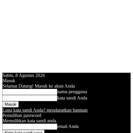
Sabtu, 8 Agustus 2026
Masuk
Selamat Datang! Masuk ke akun Anda
nama pengguna
kata sandi Anda
Lupa kata sandi Anda? mendapatkan bantuan
Pemulihan password
Memulihkan kata sandi anda
email Anda