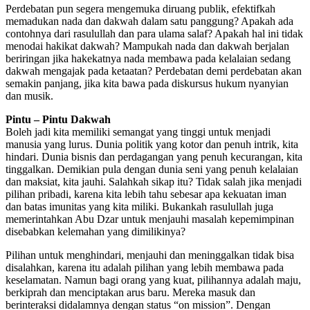
Perdebatan pun segera mengemuka diruang publik, efektifkah
memadukan nada dan dakwah dalam satu panggung? Apakah ada
contohnya dari rasulullah dan para ulama salaf? Apakah hal ini tidak
menodai hakikat dakwah? Mampukah nada dan dakwah berjalan
beriringan jika hakekatnya nada membawa pada kelalaian sedang
dakwah mengajak pada ketaatan? Perdebatan demi perdebatan akan
semakin panjang, jika kita bawa pada diskursus hukum nyanyian
dan musik.
Pintu – Pintu Dakwah
Boleh jadi kita memiliki semangat yang tinggi untuk menjadi
manusia yang lurus. Dunia politik yang kotor dan penuh intrik, kita
hindari. Dunia bisnis dan perdagangan yang penuh kecurangan, kita
tinggalkan. Demikian pula dengan dunia seni yang penuh kelalaian
dan maksiat, kita jauhi. Salahkah sikap itu? Tidak salah jika menjadi
pilihan pribadi, karena kita lebih tahu sebesar apa kekuatan iman
dan batas imunitas yang kita miliki. Bukankah rasulullah juga
memerintahkan Abu Dzar untuk menjauhi masalah kepemimpinan
disebabkan kelemahan yang dimilikinya?
Pilihan untuk menghindari, menjauhi dan meninggalkan tidak bisa
disalahkan, karena itu adalah pilihan yang lebih membawa pada
keselamatan. Namun bagi orang yang kuat, pilihannya adalah maju,
berkiprah dan menciptakan arus baru. Mereka masuk dan
berinteraksi didalamnya dengan status “on mission”. Dengan