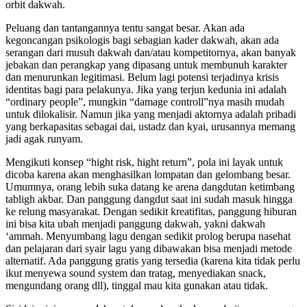
orbit dakwah.
Peluang dan tantangannya tentu sangat besar. Akan ada
kegoncangan psikologis bagi sebagian kader dakwah, akan ada
serangan dari musuh dakwah dan/atau kompetitornya, akan banyak
jebakan dan perangkap yang dipasang untuk membunuh karakter
dan menurunkan legitimasi. Belum lagi potensi terjadinya krisis
identitas bagi para pelakunya. Jika yang terjun kedunia ini adalah
“ordinary people”, mungkin “damage controll”nya masih mudah
untuk dilokalisir. Namun jika yang menjadi aktornya adalah pribadi
yang berkapasitas sebagai dai, ustadz dan kyai, urusannya memang
jadi agak runyam.
Mengikuti konsep “hight risk, hight return”, pola ini layak untuk
dicoba karena akan menghasilkan lompatan dan gelombang besar.
Umumnya, orang lebih suka datang ke arena dangdutan ketimbang
tabligh akbar. Dan panggung dangdut saat ini sudah masuk hingga
ke relung masyarakat. Dengan sedikit kreatifitas, panggung hiburan
ini bisa kita ubah menjadi panggung dakwah, yakni dakwah
‘ammah. Menyumbang lagu dengan sedikit prolog berupa nasehat
dan pelajaran dari syair lagu yang dibawakan bisa menjadi metode
alternatif. Ada panggung gratis yang tersedia (karena kita tidak perlu
ikut menyewa sound system dan tratag, menyediakan snack,
mengundang orang dll), tinggal mau kita gunakan atau tidak.