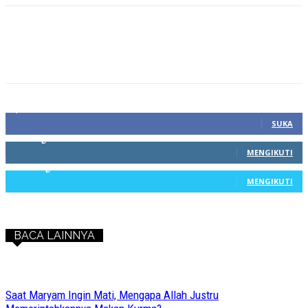
1,212
Fans
SUKA
68
Pengikut
MENGIKUTI
603
Pengikut
MENGIKUTI
BACA LAINNYA
Saat Maryam Ingin Mati, Mengapa Allah Justru