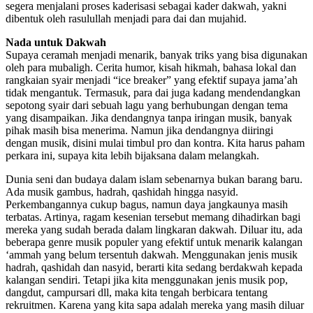
segera menjalani proses kaderisasi sebagai kader dakwah, yakni
dibentuk oleh rasulullah menjadi para dai dan mujahid.
Nada untuk Dakwah
Supaya ceramah menjadi menarik, banyak triks yang bisa digunakan
oleh para mubaligh. Cerita humor, kisah hikmah, bahasa lokal dan
rangkaian syair menjadi “ice breaker” yang efektif supaya jama’ah
tidak mengantuk. Termasuk, para dai juga kadang mendendangkan
sepotong syair dari sebuah lagu yang berhubungan dengan tema
yang disampaikan. Jika dendangnya tanpa iringan musik, banyak
pihak masih bisa menerima. Namun jika dendangnya diiringi
dengan musik, disini mulai timbul pro dan kontra. Kita harus paham
perkara ini, supaya kita lebih bijaksana dalam melangkah.
Dunia seni dan budaya dalam islam sebenarnya bukan barang baru.
Ada musik gambus, hadrah, qashidah hingga nasyid.
Perkembangannya cukup bagus, namun daya jangkaunya masih
terbatas. Artinya, ragam kesenian tersebut memang dihadirkan bagi
mereka yang sudah berada dalam lingkaran dakwah. Diluar itu, ada
beberapa genre musik populer yang efektif untuk menarik kalangan
‘ammah yang belum tersentuh dakwah. Menggunakan jenis musik
hadrah, qashidah dan nasyid, berarti kita sedang berdakwah kepada
kalangan sendiri. Tetapi jika kita menggunakan jenis musik pop,
dangdut, campursari dll, maka kita tengah berbicara tentang
rekruitmen. Karena yang kita sapa adalah mereka yang masih diluar