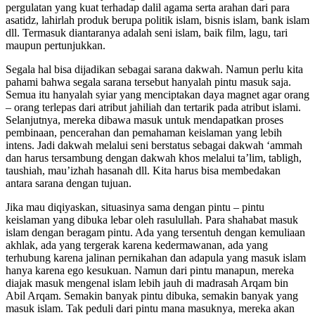
pergulatan yang kuat terhadap dalil agama serta arahan dari para
asatidz, lahirlah produk berupa politik islam, bisnis islam, bank islam
dll. Termasuk diantaranya adalah seni islam, baik film, lagu, tari
maupun pertunjukkan.
Segala hal bisa dijadikan sebagai sarana dakwah. Namun perlu kita
pahami bahwa segala sarana tersebut hanyalah pintu masuk saja.
Semua itu hanyalah syiar yang menciptakan daya magnet agar orang
– orang terlepas dari atribut jahiliah dan tertarik pada atribut islami.
Selanjutnya, mereka dibawa masuk untuk mendapatkan proses
pembinaan, pencerahan dan pemahaman keislaman yang lebih
intens. Jadi dakwah melalui seni berstatus sebagai dakwah ‘ammah
dan harus tersambung dengan dakwah khos melalui ta’lim, tabligh,
taushiah, mau’izhah hasanah dll. Kita harus bisa membedakan
antara sarana dengan tujuan.
Jika mau diqiyaskan, situasinya sama dengan pintu – pintu
keislaman yang dibuka lebar oleh rasulullah. Para shahabat masuk
islam dengan beragam pintu. Ada yang tersentuh dengan kemuliaan
akhlak, ada yang tergerak karena kedermawanan, ada yang
terhubung karena jalinan pernikahan dan adapula yang masuk islam
hanya karena ego kesukuan. Namun dari pintu manapun, mereka
diajak masuk mengenal islam lebih jauh di madrasah Arqam bin
Abil Arqam. Semakin banyak pintu dibuka, semakin banyak yang
masuk islam. Tak peduli dari pintu mana masuknya, mereka akan