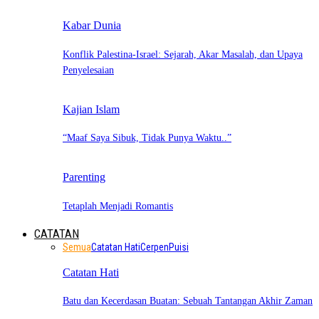
Kabar Dunia
Konflik Palestina-Israel: Sejarah, Akar Masalah, dan Upaya
Penyelesaian
Kajian Islam
“Maaf Saya Sibuk, Tidak Punya Waktu..”
Parenting
Tetaplah Menjadi Romantis
CATATAN
Semua
Catatan Hati
Cerpen
Puisi
Catatan Hati
Batu dan Kecerdasan Buatan: Sebuah Tantangan Akhir Zaman