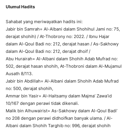
Ulumul Hadits
Sahabat yang meriwayatkan hadits ini:
Jabir bin Samrah= Al-Albani dalam Shohihul Jami no: 75,
derajat shohih) / At-Thobrony no: 2022. / Ibnu Hajar
dalam Al-Qoul Badi no: 212, derajat hasan / As-Sakhowy
dalam Al-Qoul Badi no: 212, derajat dhoif /
Abu Hurairah= Al-Albani dalam Shohih Adab Mufrad no:
502, derajat hasan shohih, At-Thobroni dalam Al-Mujamul
Ausath 8/113.
Jabir bin Abdillah= Al-Albani dalam Shohih Adab Mufrad
no: 500, derajat shohih,
Ammar bin Yasir= Al-Haitsamy dalam Majma’ Zawa’id
10/167 dengan perawi tidak dikenali.
Malik bin Alhuwairist= As-Sakhowy dalam Al-Qoul Badi’
no 208 dengan perawi didhoifkan banyak ulama. / Al-
Albani dalam Shohih Targhib no: 996, derajat shohih