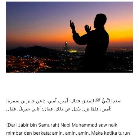
[عن جابر بن سمرة]: صعِد النَّبيُّ ﷺ المنبرَ، فقال: آمين، آمين،
آمين، فلمّا نزل سُئل عن ذلك، فقال: أتاني جبريلُ، فقال:
(Dari Jabir bin Samurah) Nabi Muhammad saw naik
mimbar dan berkata: amin, amin, amin. Maka ketika turun