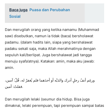
Baca juga
Puasa dan Perubahan
Sosial
Dan merugilah orang yang ketika namamu (Muhammad
saw) disebutkan, namun ia tidak (baca) bersholawat
padamu. (dalam hadits lain, siapa yang bershalawat
padaku sekali saja, maka Allah merahmatinya dengan
sepuluh kali/berlipat. Juga bershalawat jadi tangga
menuju syafa’atnya). Katakan: amin, maka aku jawab:
amin.
ورغِم أنفُ رجلٍ أدرك والدَيْه أو أحدَهما فلم يُغفرْ له، قُلْ: آمين،
فقلتُ: آمين.
Dan merugilah lelaki (seumur dia hidup. Bisa juga
dimaknai, lelaki perempuan, tapi perempuan sampai batas