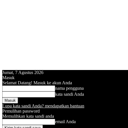
Jumat, 7 Agustus 2026
Masuk
Selamat Datang! Masuk ke akun Anda
nama pengguna
kata sandi Anda
Lupa kata sandi Anda? mendapatkan bantuan
Pemulihan password
Memulihkan kata sandi anda
email Anda