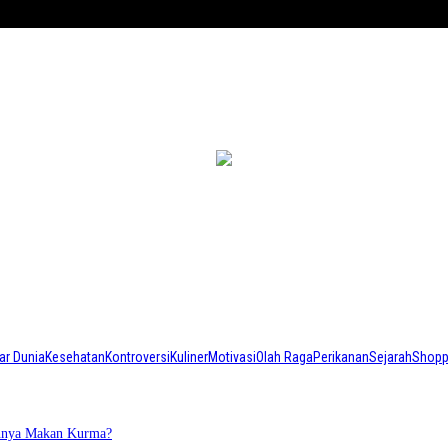
ar Dunia
Kesehatan
Kontroversi
Kuliner
Motivasi
Olah Raga
Perikanan
Sejarah
Shopp
annya Makan Kurma?