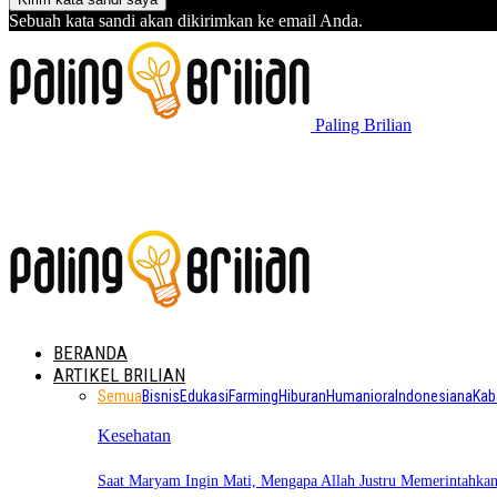
Sebuah kata sandi akan dikirimkan ke email Anda.
Paling Brilian
BERANDA
ARTIKEL BRILIAN
Semua
Bisnis
Edukasi
Farming
Hiburan
Humaniora
Indonesiana
Kab
Kesehatan
Saat Maryam Ingin Mati, Mengapa Allah Justru Memerintahk