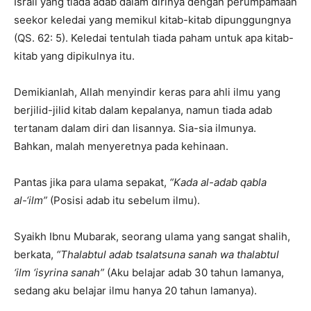
Israil yang tiada adab dalam dirinya dengan perumpamaan
seekor keledai yang memikul kitab-kitab dipunggungnya
(QS. 62: 5). Keledai tentulah tiada paham untuk apa kitab-
kitab yang dipikulnya itu.
Demikianlah, Allah menyindir keras para ahli ilmu yang
berjilid-jilid kitab dalam kepalanya, namun tiada adab
tertanam dalam diri dan lisannya. Sia-sia ilmunya.
Bahkan, malah menyeretnya pada kehinaan.
Pantas jika para ulama sepakat,
“Kada al-adab qabla
al-‘ilm”
(Posisi adab itu sebelum ilmu).
Syaikh Ibnu Mubarak, seorang ulama yang sangat shalih,
berkata,
“Thalabtul adab tsalatsuna sanah wa thalabtul
‘ilm ‘isyrina sanah”
(Aku belajar adab 30 tahun lamanya,
sedang aku belajar ilmu hanya 20 tahun lamanya).