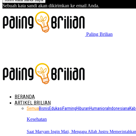
Sebuah kata sandi akan dikirimkan ke email Anda.
Paling Brilian
BERANDA
ARTIKEL BRILIAN
Semua
Bisnis
Edukasi
Farming
Hiburan
Humaniora
Indonesiana
Kab
Kesehatan
Saat Maryam Ingin Mati, Mengapa Allah Justru Memerintahk