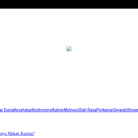
ar Dunia
Kesehatan
Kontroversi
Kuliner
Motivasi
Olah Raga
Perikanan
Sejarah
Shopp
annya Makan Kurma?