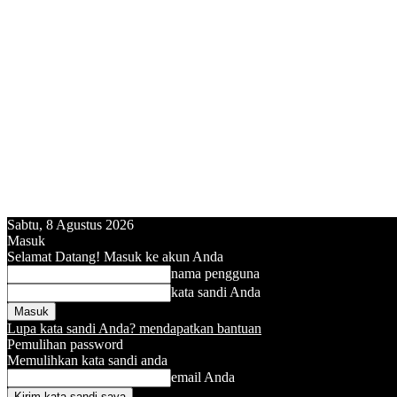
Sabtu, 8 Agustus 2026
Masuk
Selamat Datang! Masuk ke akun Anda
nama pengguna
kata sandi Anda
Lupa kata sandi Anda? mendapatkan bantuan
Pemulihan password
Memulihkan kata sandi anda
email Anda