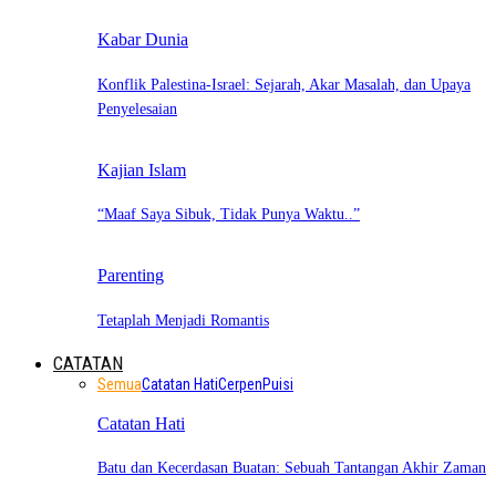
Kabar Dunia
Konflik Palestina-Israel: Sejarah, Akar Masalah, dan Upaya
Penyelesaian
Kajian Islam
“Maaf Saya Sibuk, Tidak Punya Waktu..”
Parenting
Tetaplah Menjadi Romantis
CATATAN
Semua
Catatan Hati
Cerpen
Puisi
Catatan Hati
Batu dan Kecerdasan Buatan: Sebuah Tantangan Akhir Zaman