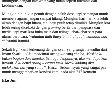
dibungkus dengan kata-kata yang indah seperti toleransi dan
kebhinekaan.
Mungkin hidup kita penuh dengan peluh dosa, tapi semangat untuk
membela agama jangan sampai hilang. Mungkin hari-hari kita lebih
akrab dengan baju hitam, tapi baju putih tetap dimiliki. Mungkin kita
lebih sering dicekoki dengan
framing
berita dari penguasa dan
media, tapi mari kita buka mata dan telinga lebar-lebar saat para
ulama berbicara.
Wahuduu ilath thayyibi minal qaul, wahuduu ilaa
shiraathil hamiid.
Sekali lagi, kami terkenang dengan syair yang sangat tawadhu dari
Imam Syafi’i. “
Aku mencintai orang – orang shaleh, Meski aku
bukan bagian dari mereka. Semoga dengannya, aku mendapatkan
berkah. Aku benci orang – orang fasik. Meski kadang aku
melakukan hal yang sama”.
Hm,… Sebuah syair yang sangat pas
untuk menggambarkan kondisi kami pada aksi 212 kemarin.
Eko Jun