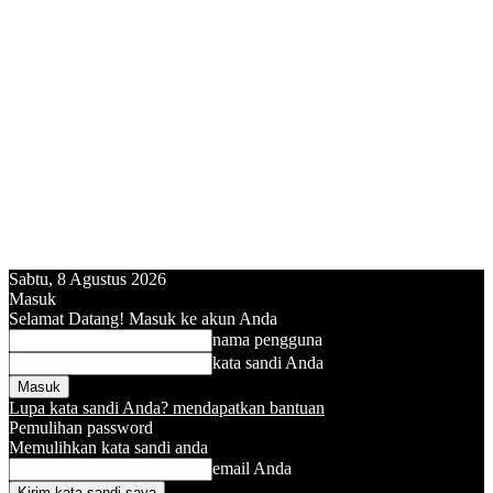
Sabtu, 8 Agustus 2026
Masuk
Selamat Datang! Masuk ke akun Anda
nama pengguna
kata sandi Anda
Lupa kata sandi Anda? mendapatkan bantuan
Pemulihan password
Memulihkan kata sandi anda
email Anda