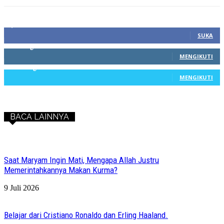
1,212
Fans
SUKA
68
Pengikut
MENGIKUTI
603
Pengikut
MENGIKUTI
BACA LAINNYA
Saat Maryam Ingin Mati, Mengapa Allah Justru
Memerintahkannya Makan Kurma?
9 Juli 2026
Belajar dari Cristiano Ronaldo dan Erling Haaland.