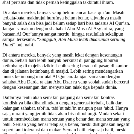
shaf pertama dan tidak pernah ketinggalan takbiratul ihram.
Di antara mereka, banyak yang belum lancar baca qur’an. Masih
terbata-bata, makhrajul hurufnya belum benar, tajwidnya masih
banyak salah dan bisa jadi belum setiap hari bisa tadarus Al Qur’an.
Jangan samakan dengan shahabat Abu Musa Al Asy’ari ra, yang
bacaan Al Qur’annya sangat merdu, hingga rasulullah sekalipun
sampai terkesima. “
Sungguh, Abu Musa telah dikaruniai seruling
Daud
” puji nabi.
Di antara mereka, banyak yang masih lekat dengan kesenangan
dunia. Sehari-hari lebih banyak berkutat di panggung hiburan
ketimbang di majelis dzikir. Lebih sering berada di pasar, di kantor
dan di jalanan ketimbang di masjid. Lebih sering mendengarkan
musik ketimbang murratal Al Qur’an. Jangan samakan dengan
sahabat Abu Darda ra atau Abu Dzar ra yang seolah sudah bercerai
dengan kesenangan dan menyatakan talak tiga kepada dunia.
Daftarnya tentu akan semakin panjang dan semakin kontras
kondisinya bila dibandingkan dengan generasi terbaik, baik dari
kalangan sahabat, tabi’in, tabi’ut tabi’in maupun para ‘abid. Hanya
saja, nurani yang jernih tidak akan bisa dibohongi. Mudah sekali
untuk membedakan mana seruan yang benar dan mana seruan yang
batil. Seruan yang benar tetap saja benar, meski distigmakan negatif
seperti anti toleransi dan makar. Seruan batil tetap saja batil, meski