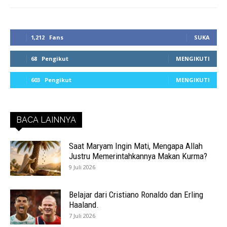
1,212
Fans
SUKA
68
Pengikut
MENGIKUTI
603
Pengikut
MENGIKUTI
BACA LAINNYA
Saat Maryam Ingin Mati, Mengapa Allah
Justru Memerintahkannya Makan Kurma?
9 Juli 2026
Belajar dari Cristiano Ronaldo dan Erling
Haaland.
7 Juli 2026