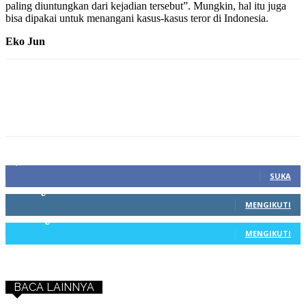
paling diuntungkan dari kejadian tersebut”. Mungkin, hal itu juga
bisa dipakai untuk menangani kasus-kasus teror di Indonesia.
Eko Jun
1,212
Fans
SUKA
68
Pengikut
MENGIKUTI
603
Pengikut
MENGIKUTI
BACA LAINNYA