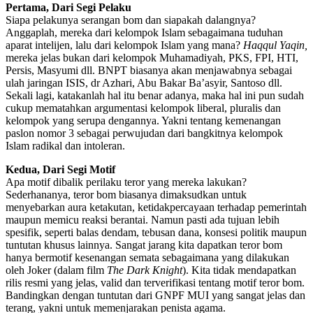
Pertama, Dari Segi Pelaku
Siapa pelakunya serangan bom dan siapakah dalangnya?
Anggaplah, mereka dari kelompok Islam sebagaimana tuduhan
aparat intelijen, lalu dari kelompok Islam yang mana?
Haqqul Yaqin,
mereka jelas bukan dari kelompok Muhamadiyah, PKS, FPI, HTI,
Persis, Masyumi dll. BNPT biasanya akan menjawabnya sebagai
ulah jaringan ISIS, dr Azhari, Abu Bakar Ba’asyir, Santoso dll.
Sekali lagi, katakanlah hal itu benar adanya, maka hal ini pun sudah
cukup mematahkan argumentasi kelompok liberal, pluralis dan
kelompok yang serupa dengannya. Yakni tentang kemenangan
paslon nomor 3 sebagai perwujudan dari bangkitnya kelompok
Islam radikal dan intoleran.
Kedua, Dari Segi Motif
Apa motif dibalik perilaku teror yang mereka lakukan?
Sederhananya, teror bom biasanya dimaksudkan untuk
menyebarkan aura ketakutan, ketidakpercayaan terhadap pemerintah
maupun memicu reaksi berantai. Namun pasti ada tujuan lebih
spesifik, seperti balas dendam, tebusan dana, konsesi politik maupun
tuntutan khusus lainnya. Sangat jarang kita dapatkan teror bom
hanya bermotif kesenangan semata sebagaimana yang dilakukan
oleh Joker (dalam film
The Dark Knight
). Kita tidak mendapatkan
rilis resmi yang jelas, valid dan terverifikasi tentang motif teror bom.
Bandingkan dengan tuntutan dari GNPF MUI yang sangat jelas dan
terang, yakni untuk memenjarakan penista agama.