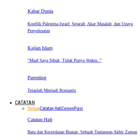
Kabar Dunia
Konflik Palestina-Israel: Sejarah, Akar Masalah, dan Upaya
Penyelesaian
Kajian Islam
“Maaf Saya Sibuk, Tidak Punya Waktu..”
Parenting
Tetaplah Menjadi Romantis
CATATAN
Semua
Catatan Hati
Cerpen
Puisi
Catatan Hati
Batu dan Kecerdasan Buatan: Sebuah Tantangan Akhir Zaman