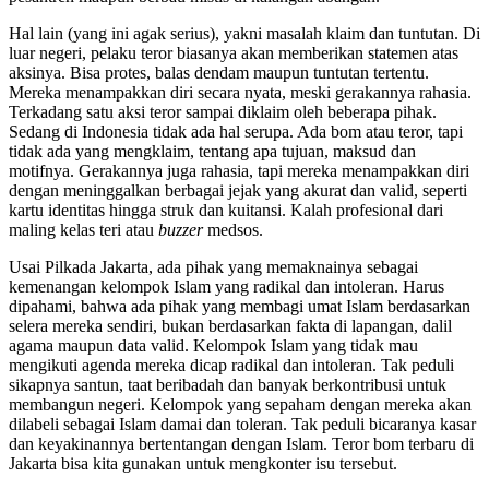
Hal lain (yang ini agak serius), yakni masalah klaim dan tuntutan. Di
luar negeri, pelaku teror biasanya akan memberikan statemen atas
aksinya. Bisa protes, balas dendam maupun tuntutan tertentu.
Mereka menampakkan diri secara nyata, meski gerakannya rahasia.
Terkadang satu aksi teror sampai diklaim oleh beberapa pihak.
Sedang di Indonesia tidak ada hal serupa. Ada bom atau teror, tapi
tidak ada yang mengklaim, tentang apa tujuan, maksud dan
motifnya. Gerakannya juga rahasia, tapi mereka menampakkan diri
dengan meninggalkan berbagai jejak yang akurat dan valid, seperti
kartu identitas hingga struk dan kuitansi. Kalah profesional dari
maling kelas teri atau
buzzer
medsos.
Usai Pilkada Jakarta, ada pihak yang memaknainya sebagai
kemenangan kelompok Islam yang radikal dan intoleran. Harus
dipahami, bahwa ada pihak yang membagi umat Islam berdasarkan
selera mereka sendiri, bukan berdasarkan fakta di lapangan, dalil
agama maupun data valid. Kelompok Islam yang tidak mau
mengikuti agenda mereka dicap radikal dan intoleran. Tak peduli
sikapnya santun, taat beribadah dan banyak berkontribusi untuk
membangun negeri. Kelompok yang sepaham dengan mereka akan
dilabeli sebagai Islam damai dan toleran. Tak peduli bicaranya kasar
dan keyakinannya bertentangan dengan Islam. Teror bom terbaru di
Jakarta bisa kita gunakan untuk mengkonter isu tersebut.