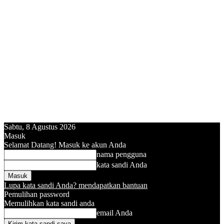
Sabtu, 8 Agustus 2026
Masuk
Selamat Datang! Masuk ke akun Anda
nama pengguna
kata sandi Anda
Lupa kata sandi Anda? mendapatkan bantuan
Pemulihan password
Memulihkan kata sandi anda
email Anda