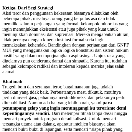
Ketiga, Dari Segi Strategi
Aksi teror dan penggunaan kekerasan biasanya dilakukan oleh
beberapa pihak, misalnya: orang yang berputus asa dan tidak
memiliki saluran perjuangan yang formal, kelompok minoritas yang
ingin menunjukkan eksistensi atau juga pihak yang kuat untuk
menunjukkan dominasi dan supremasi. Mereka mengabaikan aturan,
tidak percaya dengan kinerja institusi formal serta ingin
memaksakan kehendak. Bandingkan dengan perjuangan dari GNPF
MUI yang menggunakan logika-logika konstitusi dan sistem hukum
positif yang dalam memperjuangkan aspirasinya. Unjuk rasa yang
digelarnya pun cenderung damai dan simpatik. Karena itu, tuduhan
sebagai kelompok radikal dan intoleran kepada mereka jelas salah
alamat.
Khatimah
Tragedi bom dan serangan teror, bagaimanapun juga adalah
tindakan yang tidak baik. Perbuatannya mesti dikutuk, motifnya
perlu diinvestigasi, pahamnya mesti dikoreksi dan pelakunya perlu
direhabilitasi. Namun ada hal yang lebih parah, yakni
para
penumpang gelap yang ingin menunggangi isu terorisme demi
kepentingannya sendiri.
Dari melempar fitnah tanpa dasar hingga
mencari proyek untuk program deradikalisasi. Untuk mencari
tersangka utama atau dalang, aparatur intelijen biasanya akan
mencari bukti-bukti di lapangan, serta mencari “siapa pihak yang