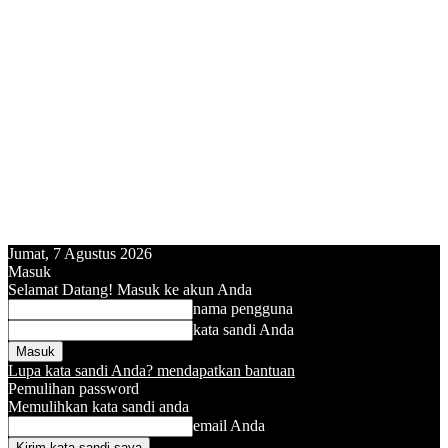
Jumat, 7 Agustus 2026
Masuk
Selamat Datang! Masuk ke akun Anda
nama pengguna
kata sandi Anda
Lupa kata sandi Anda? mendapatkan bantuan
Pemulihan password
Memulihkan kata sandi anda
email Anda