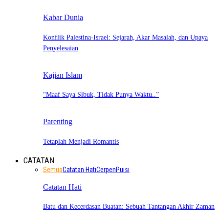
Kabar Dunia
Konflik Palestina-Israel: Sejarah, Akar Masalah, dan Upaya
Penyelesaian
Kajian Islam
“Maaf Saya Sibuk, Tidak Punya Waktu..”
Parenting
Tetaplah Menjadi Romantis
CATATAN
Semua
Catatan Hati
Cerpen
Puisi
Catatan Hati
Batu dan Kecerdasan Buatan: Sebuah Tantangan Akhir Zaman