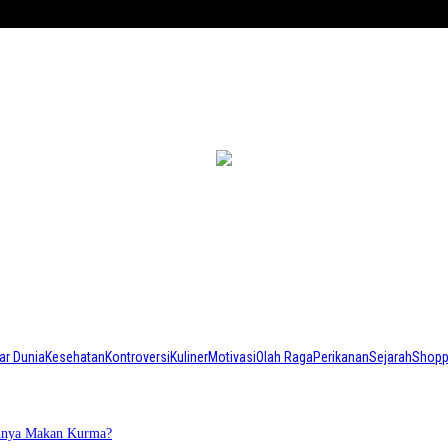
ar Dunia
Kesehatan
Kontroversi
Kuliner
Motivasi
Olah Raga
Perikanan
Sejarah
Shopp
annya Makan Kurma?