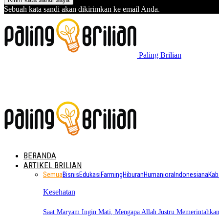
Sebuah kata sandi akan dikirimkan ke email Anda.
Paling Brilian
BERANDA
ARTIKEL BRILIAN
Semua
Bisnis
Edukasi
Farming
Hiburan
Humaniora
Indonesiana
Kab
Kesehatan
Saat Maryam Ingin Mati, Mengapa Allah Justru Memerintahk