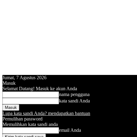
Jumat, 7 Agustus 2026
Masuk
Selamat Datang! Masuk ke akun Anda
nama pengguna
kata sandi Anda
Lupa kata sandi Anda? mendapatkan bantuan
Pemulihan password
Memulihkan kata sandi anda
email Anda