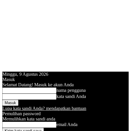
Minggu, 9 Agustus 2026
Masuk
Selamat Datang! Masuk ke akun Anda
nama pengguna
kata sandi Anda
Lupa kata sandi Anda? mendapatkan bantuan
Pemulihan password
Memulihkan kata sandi anda
email Anda