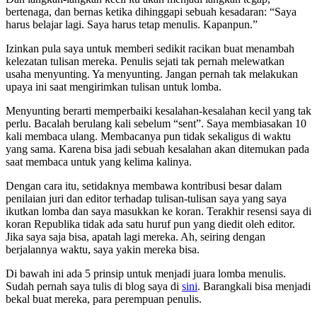
bertenaga, dan bernas ketika dihinggapi sebuah kesadaran: “Saya
harus belajar lagi. Saya harus tetap menulis. Kapanpun.”
Izinkan pula saya untuk memberi sedikit racikan buat menambah
kelezatan tulisan mereka. Penulis sejati tak pernah melewatkan
usaha menyunting. Ya menyunting. Jangan pernah tak melakukan
upaya ini saat mengirimkan tulisan untuk lomba.
Menyunting berarti memperbaiki kesalahan-kesalahan kecil yang tak
perlu. Bacalah berulang kali sebelum “sent”. Saya membiasakan 10
kali membaca ulang. Membacanya pun tidak sekaligus di waktu
yang sama. Karena bisa jadi sebuah kesalahan akan ditemukan pada
saat membaca untuk yang kelima kalinya.
Dengan cara itu, setidaknya membawa kontribusi besar dalam
penilaian juri dan editor terhadap tulisan-tulisan saya yang saya
ikutkan lomba dan saya masukkan ke koran. Terakhir resensi saya di
koran Republika tidak ada satu huruf pun yang diedit oleh editor.
Jika saya saja bisa, apatah lagi mereka. Ah, seiring dengan
berjalannya waktu, saya yakin mereka bisa.
Di bawah ini ada 5 prinsip untuk menjadi juara lomba menulis.
Sudah pernah saya tulis di blog saya di
sini
. Barangkali bisa menjadi
bekal buat mereka, para perempuan penulis.