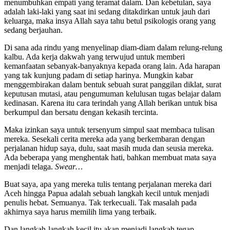
menumbuhkan empati yang teramat dalam. Dan kebetulan, saya
adalah laki-laki yang saat ini sedang ditakdirkan untuk jauh dari
keluarga, maka insya Allah saya tahu betul psikologis orang yang
sedang berjauhan.
Di sana ada rindu yang menyelinap diam-diam dalam relung-relung
kalbu. Ada kerja dakwah yang terwujud untuk memberi
kemanfaatan sebanyak-banyaknya kepada orang lain. Ada harapan
yang tak kunjung padam di setiap harinya. Mungkin kabar
menggembirakan dalam bentuk sebuah surat panggilan diklat, surat
keputusan mutasi, atau pengumuman kelulusan tugas belajar dalam
kedinasan. Karena itu cara terindah yang Allah berikan untuk bisa
berkumpul dan bersatu dengan kekasih tercinta.
Maka izinkan saya untuk tersenyum simpul saat membaca tulisan
mereka. Sesekali cerita mereka ada yang berkembaran dengan
perjalanan hidup saya, dulu, saat masih muda dan seusia mereka.
Ada beberapa yang menghentak hati, bahkan membuat mata saya
menjadi telaga.
Swear…
Buat saya, apa yang mereka tulis tentang perjalanan mereka dari
Aceh hingga Papua adalah sebuah langkah kecil untuk menjadi
penulis hebat. Semuanya. Tak terkecuali. Tak masalah pada
akhirnya saya harus memilih lima yang terbaik.
Dan langkah-langkah kecil itu akan menjadi langkah tegap,