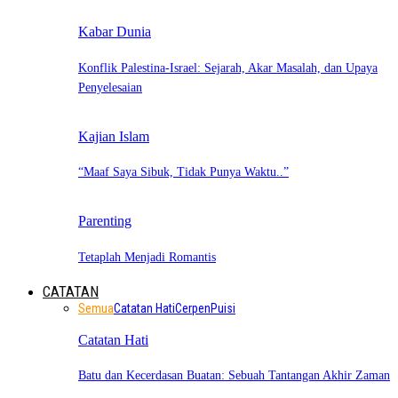
Kabar Dunia
Konflik Palestina-Israel: Sejarah, Akar Masalah, dan Upaya
Penyelesaian
Kajian Islam
“Maaf Saya Sibuk, Tidak Punya Waktu..”
Parenting
Tetaplah Menjadi Romantis
CATATAN
Semua
Catatan Hati
Cerpen
Puisi
Catatan Hati
Batu dan Kecerdasan Buatan: Sebuah Tantangan Akhir Zaman