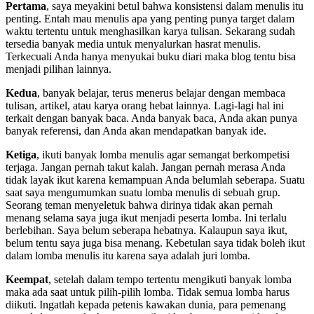
Pertama
, saya meyakini betul bahwa konsistensi dalam menulis itu
penting. Entah mau menulis apa yang penting punya target dalam
waktu tertentu untuk menghasilkan karya tulisan. Sekarang sudah
tersedia banyak media untuk menyalurkan hasrat menulis.
Terkecuali Anda hanya menyukai buku diari maka blog tentu bisa
menjadi pilihan lainnya.
Kedua
, banyak belajar, terus menerus belajar dengan membaca
tulisan, artikel, atau karya orang hebat lainnya. Lagi-lagi hal ini
terkait dengan banyak baca. Anda banyak baca, Anda akan punya
banyak referensi, dan Anda akan mendapatkan banyak ide.
Ketiga
, ikuti banyak lomba menulis agar semangat berkompetisi
terjaga. Jangan pernah takut kalah. Jangan pernah merasa Anda
tidak layak ikut karena kemampuan Anda belumlah seberapa. Suatu
saat saya mengumumkan suatu lomba menulis di sebuah grup.
Seorang teman menyeletuk bahwa dirinya tidak akan pernah
menang selama saya juga ikut menjadi peserta lomba. Ini terlalu
berlebihan. Saya belum seberapa hebatnya. Kalaupun saya ikut,
belum tentu saya juga bisa menang. Kebetulan saya tidak boleh ikut
dalam lomba menulis itu karena saya adalah juri lomba.
Keempat
, setelah dalam tempo tertentu mengikuti banyak lomba
maka ada saat untuk pilih-pilih lomba. Tidak semua lomba harus
diikuti. Ingatlah kepada petenis kawakan dunia, para pemenang