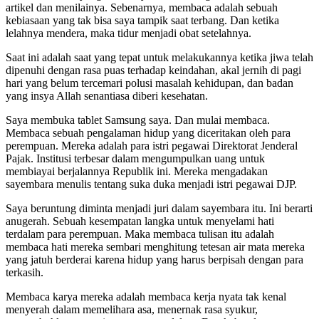
artikel dan menilainya. Sebenarnya, membaca adalah sebuah
kebiasaan yang tak bisa saya tampik saat terbang. Dan ketika
lelahnya mendera, maka tidur menjadi obat setelahnya.
Saat ini adalah saat yang tepat untuk melakukannya ketika jiwa telah
dipenuhi dengan rasa puas terhadap keindahan, akal jernih di pagi
hari yang belum tercemari polusi masalah kehidupan, dan badan
yang insya Allah senantiasa diberi kesehatan.
Saya membuka tablet Samsung saya. Dan mulai membaca.
Membaca sebuah pengalaman hidup yang diceritakan oleh para
perempuan. Mereka adalah para istri pegawai Direktorat Jenderal
Pajak. Institusi terbesar dalam mengumpulkan uang untuk
membiayai berjalannya Republik ini. Mereka mengadakan
sayembara menulis tentang suka duka menjadi istri pegawai DJP.
Saya beruntung diminta menjadi juri dalam sayembara itu. Ini berarti
anugerah. Sebuah kesempatan langka untuk menyelami hati
terdalam para perempuan. Maka membaca tulisan itu adalah
membaca hati mereka sembari menghitung tetesan air mata mereka
yang jatuh berderai karena hidup yang harus berpisah dengan para
terkasih.
Membaca karya mereka adalah membaca kerja nyata tak kenal
menyerah dalam memelihara asa, menernak rasa syukur,