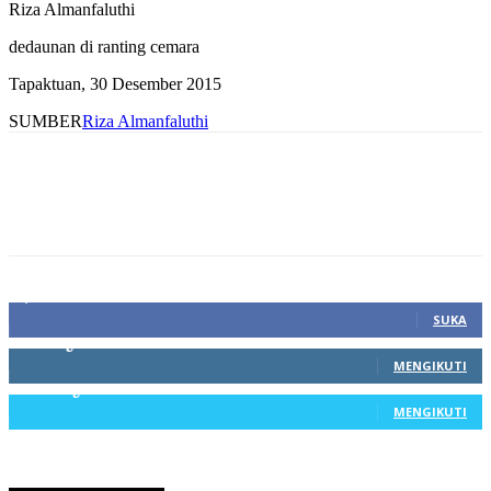
Riza Almanfaluthi
dedaunan di ranting cemara
Tapaktuan, 30 Desember 2015
SUMBER
Riza Almanfaluthi
1,212
Fans
SUKA
68
Pengikut
MENGIKUTI
603
Pengikut
MENGIKUTI