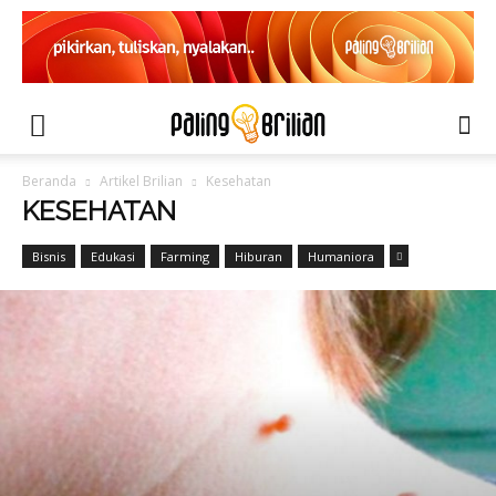
Beranda
Artikel Brilian
Kesehatan
KESEHATAN
Bisnis
Edukasi
Farming
Hiburan
Humaniora