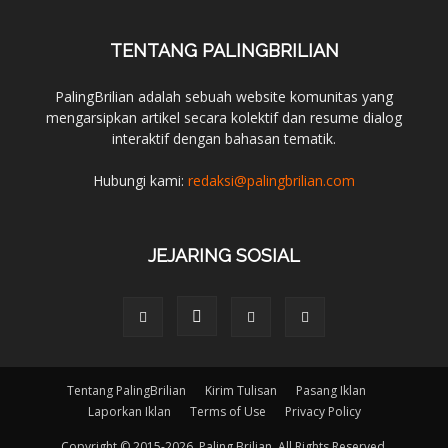
TENTANG PALINGBRILIAN
PalingBrilian adalah sebuah website komunitas yang
mengarsipkan artikel secara kolektif dan resume dialog
interaktif dengan bahasan tematik.
Hubungi kami:
redaksi@palingbrilian.com
JEJARING SOSIAL
Tentang PalingBrilian
Kirim Tulisan
Pasang Iklan
Laporkan Iklan
Terms of Use
Privacy Policy
Copyright © 2015-2026. Paling Brilian. All Rights Reserved.